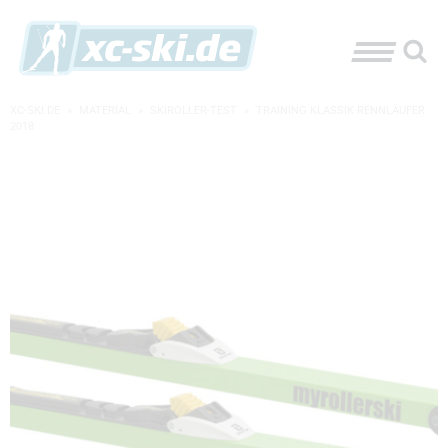
XC-SKI.DE
»
MATERIAL
»
SKIROLLER-TEST
»
TRAINING KLASSIK RENNLÄUFER
2018