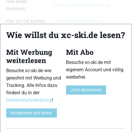
Hier direkt
www.sportwelt-preussler.de
bestellen:
Hier vor Ort kaufen:
Fachhändler-Datenbank
Wie willst du xc-ski.de lesen?
TESTERGEBNIS
Mit Werbung
Mit Abo
Skiähnlicher Abdruck
8 von 15
weiterlesen
Besuche xc-ski.de mit
eigenem Account und völlig
Besuche xc-ski.de wie
Haftung
9 von 15
werbefrei.
gewohnt mit Werbung und
Tracking. Alle Infos dazu
Führung
Jetzt abonnieren
8 von 15
findest du in der
Datenschutzerklärung
!
Handling
8 von 15
Akzeptieren und weiter
Laufruhe/Dämpfung
9 von 15