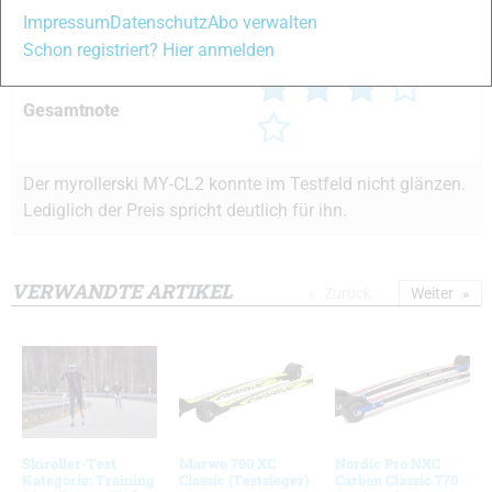
Impressum
Datenschutz
Abo verwalten
Abfahrtsverhalten
9 von 15
Schon registriert? Hier anmelden
Gesamtnote
Der myrollerski MY-CL2 konnte im Testfeld nicht glänzen.
Lediglich der Preis spricht deutlich für ihn.
VERWANDTE ARTIKEL
Zurück
Weiter
Skiroller-Test
Marwe 700 XC
Nordic Pro NXC
Kategorie: Training
Classic (Testsieger)
Carbon Classic 770