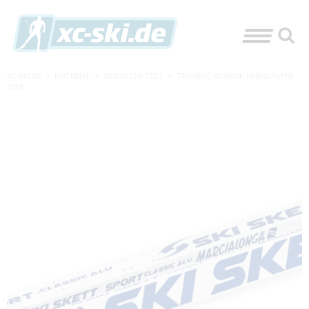
XC-SKI.DE
»
MATERIAL
»
SKIROLLER-TEST
»
TRAINING KLASSIK RENNLÄUFER
2018