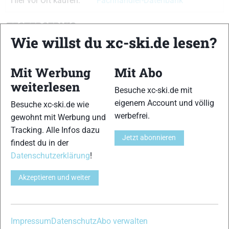
Hier vor Ort kaufen:
Fachhändler-Datenbank
TESTERGEBNIS
Wie willst du xc-ski.de lesen?
Skiähnlicher Abdruck
12 von 15
Mit Werbung
Mit Abo
weiterlesen
Haftung
Besuche xc-ski.de mit
12 von 15
eigenem Account und völlig
Besuche xc-ski.de wie
werbefrei.
Führung
gewohnt mit Werbung und
12 von 15
Tracking. Alle Infos dazu
Jetzt abonnieren
findest du in der
Handling
11 von 15
Datenschutzerklärung
!
Laufruhe/Dämpfung
Akzeptieren und weiter
13 von 15
Abfahrtsverhalten
12 von 15
Impressum
Datenschutz
Abo verwalten