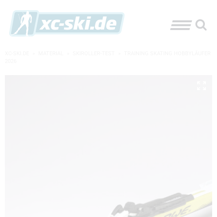
XC-SKI.DE
»
MATERIAL
»
SKIROLLER-TEST
»
TRAINING SKATING HOBBYLÄUFER
2026