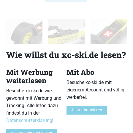
Wie willst du xc-ski.de lesen?
Marwe 620 FX
Marwe 620 FX
Marwe 620 FX
Mit Werbung
Mit Abo
weiterlesen
TESTERGEBNIS
Besuche xc-ski.de mit
eigenem Account und völlig
Besuche xc-ski.de wie
werbefrei.
gewohnt mit Werbung und
Skiähnlicher Abstoß
14 von 15
Tracking. Alle Infos dazu
Jetzt abonnieren
findest du in der
Haftung
Datenschutzerklärung
!
14 von 15