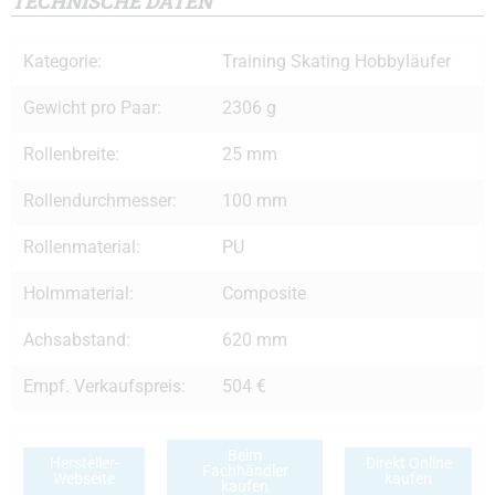
TECHNISCHE DATEN
Kategorie:
Training Skating Hobbyläufer
Gewicht pro Paar:
2306 g
Rollenbreite:
25 mm
Rollendurchmesser:
100 mm
Rollenmaterial:
PU
Holmmaterial:
Composite
Achsabstand:
620 mm
Empf. Verkaufspreis:
504 €
Beim
Hersteller-
Direkt Online
Fachhändler
Webseite
kaufen
kaufen