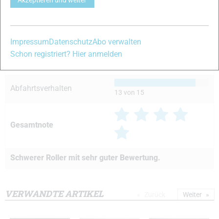
Akzeptieren und weiter
Führung
13 von 15
Handling
13 von 15
Impressum
Datenschutz
Abo verwalten
Schon registriert? Hier anmelden
Laufruhe/Dämpfung
14 von 15
Abfahrtsverhalten
13 von 15
Gesamtnote
Schwerer Roller mit sehr guter Bewertung.
VERWANDTE ARTIKEL
Zurück
Weiter