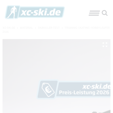
XC-SKI.DE
»
MATERIAL
»
SKIROLLER-TEST
»
TRAINING SKATING HOBBYLÄUFER
2026