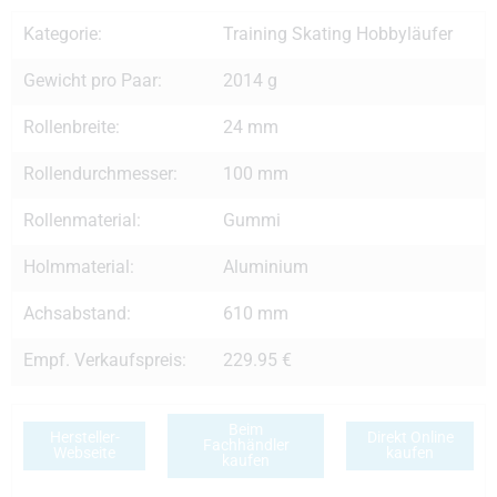
Kategorie:
Training Skating Hobbyläufer
Gewicht pro Paar:
2014 g
Rollenbreite:
24 mm
Rollendurchmesser:
100 mm
Rollenmaterial:
Gummi
Holmmaterial:
Aluminium
Achsabstand:
610 mm
Empf. Verkaufspreis:
229.95 €
Beim
Hersteller-
Direkt Online
Fachhändler
Webseite
kaufen
kaufen