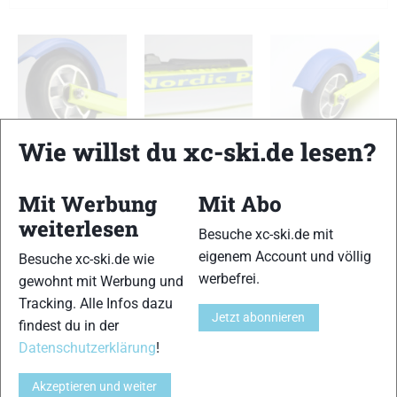
Wie willst du xc-ski.de lesen?
Nordic Pro Elite 610 Skating
Nordic Pro Elite 610 Skating
Nordic Pro Elite 610 Skating
Mit Werbung
Mit Abo
TESTERGEBNIS
weiterlesen
Besuche xc-ski.de mit
eigenem Account und völlig
Besuche xc-ski.de wie
Skiähnlicher Abstoß
werbefrei.
gewohnt mit Werbung und
13 von 15
Tracking. Alle Infos dazu
Jetzt abonnieren
findest du in der
Haftung
14 von 15
Datenschutzerklärung
!
Führung
Akzeptieren und weiter
14 von 15