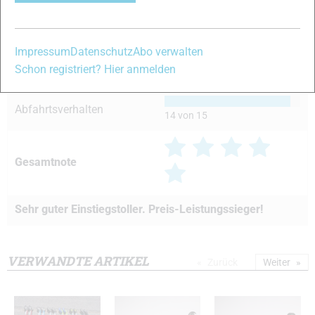
Handling
14 von 15
Impressum
Datenschutz
Abo verwalten
Laufruhe/Dämpfung
Schon registriert? Hier anmelden
13 von 15
Abfahrtsverhalten
14 von 15
Gesamtnote
Sehr guter Einstiegstoller. Preis-Leistungssieger!
VERWANDTE ARTIKEL
Zurück
Weiter