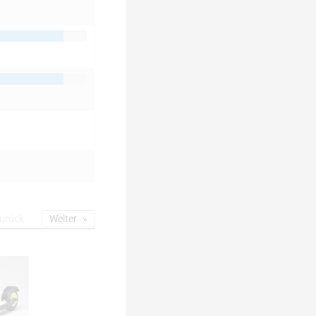
urück
Weiter