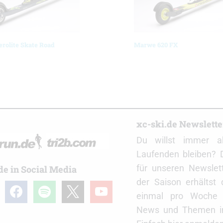
erolite Skate Road
Marwe 620 FX
r
xc-ski.de Newslett
Du willst immer a
Laufenden bleiben? 
für unseren Newslet
de in Social Media
der Saison erhältst
gram
facebook
spotify
x
youtube
einmal pro Woche d
News und Themen in