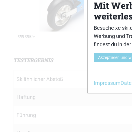
Mit Wer
weiterle
Besuche xc-ski.
Werbung und Tra
SRB SR01+
SRB SR01+
findest du in de
Akzeptieren und w
TESTERGEBNIS
Skiähnlicher Abstoß
Impressum
Date
Haftung
Führung