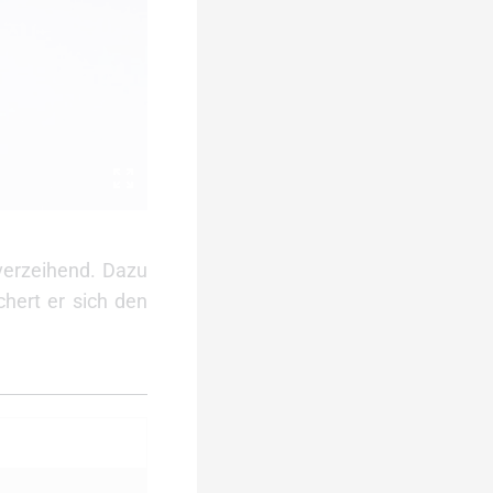
verzeihend. Dazu
hert er sich den