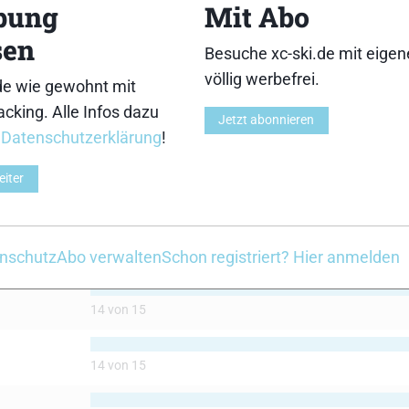
bung
Mit Abo
sen
Besuche xc-ski.de mit eige
völlig werbefrei.
de wie gewohnt mit
cking. Alle Infos dazu
SRB SR01+
Jetzt abonnieren
r
Datenschutzerklärung
!
eiter
14 von 15
nschutz
Abo verwalten
Schon registriert? Hier anmelden
14 von 15
14 von 15