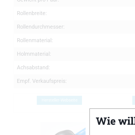
Rollenbreite:
Rollendurchmesser:
Rollenmaterial:
Holmmaterial:
Achsabstand:
Empf. Verkaufspreis:
Hersteller-Webseite
Wie will