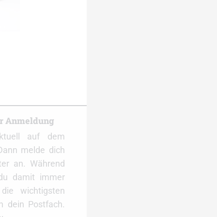
er Anmeldung
ktuell auf dem
Dann melde dich
ter an. Während
 du damit immer
ie wichtigsten
 dein Postfach.