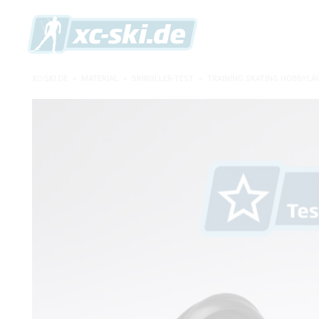
XC-SKI.DE
»
MATERIAL
»
SKIROLLER-TEST
»
TRAINING SKATING HOBBYLÄU