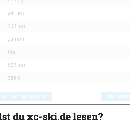
24 mm
100 mm
gummi
Alu
620 mm
389 €
Beim Fachhändler kaufen
Direkt Online
st du xc-ski.de lesen?