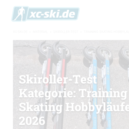
XC-SKI.DE
»
MATERIAL
»
SKIROLLER-TEST
»
TRAINING SKATING HOBBYLÄU
Skiroller-Test
Kategorie: Training
Skating Hobbyläuf
2026