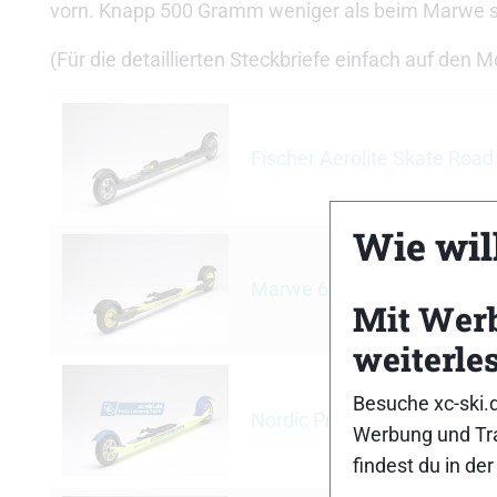
vorn. Knapp 500 Gramm weniger als beim Marwe s
(Für die detaillierten Steckbriefe einfach auf den 
Fischer Aerolite Skate Road
Wie will
Marwe 620 FX
Mit Wer
weiterle
Besuche xc-ski.
Nordic Pro Elite 610 Skating
Werbung und Tra
findest du in de