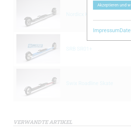
Akzeptieren und w
Nordicx King Skate
Impressum
Date
SRB SR01+
Swix Roadline Skate
VERWANDTE ARTIKEL