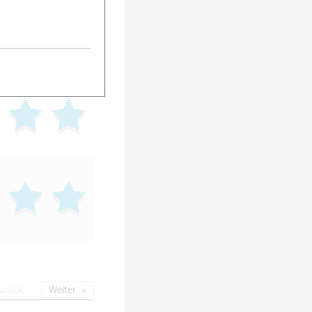
urück
Weiter