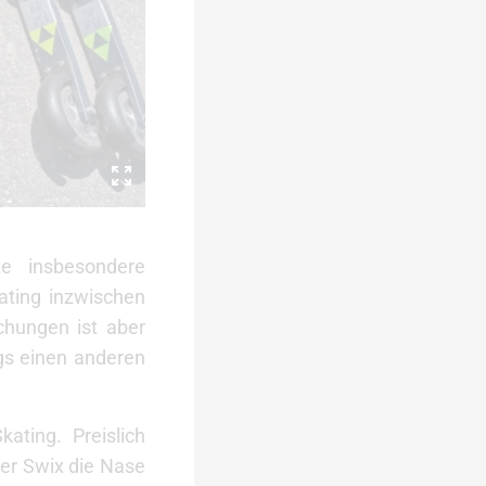
lte insbesondere
ating inzwischen
chungen ist aber
gs einen anderen
ating. Preislich
er Swix die Nase