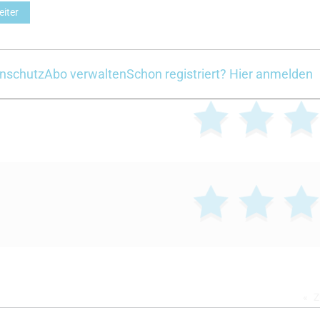
eiter
nschutz
Abo verwalten
Schon registriert? Hier anmelden
Z