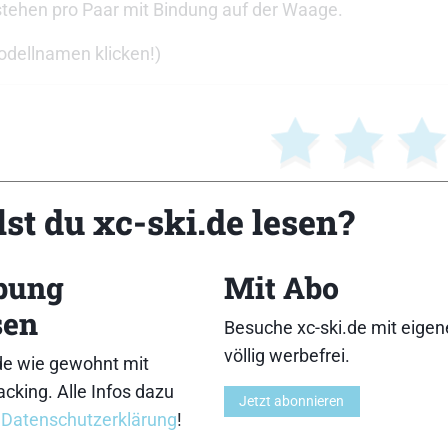
tehen pro Paar mit Bindung auf der Waage.
Modellnamen klicken!)
st du xc-ski.de lesen?
bung
Mit Abo
sen
Besuche xc-ski.de mit eige
völlig werbefrei.
de wie gewohnt mit
cking. Alle Infos dazu
Jetzt abonnieren
r
Datenschutzerklärung
!