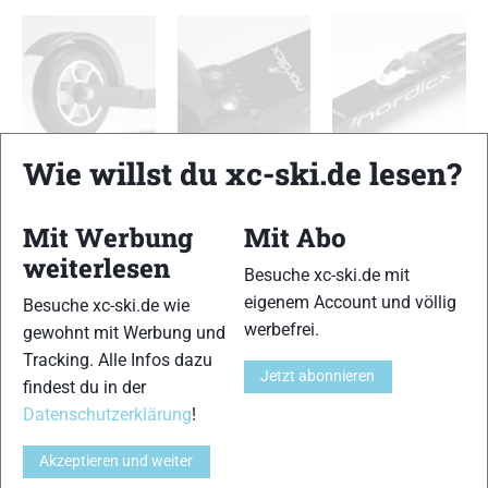
Wie willst du xc-ski.de lesen?
Nordicx King Skate
Nordicx King Skate
Nordicx King Skate
Mit Werbung
Mit Abo
TESTERGEBNIS
weiterlesen
Besuche xc-ski.de mit
eigenem Account und völlig
Besuche xc-ski.de wie
Skiähnlicher Abstoß
13 von 15
werbefrei.
gewohnt mit Werbung und
Tracking. Alle Infos dazu
Jetzt abonnieren
Haftung
findest du in der
13 von 15
Datenschutzerklärung
!
Führung
13 von 15
Akzeptieren und weiter