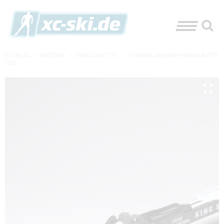
XC-SKI.DE
»
MATERIAL
»
SKIROLLER-TEST
»
TRAINING SKATING HOBBYLÄUFER
2026