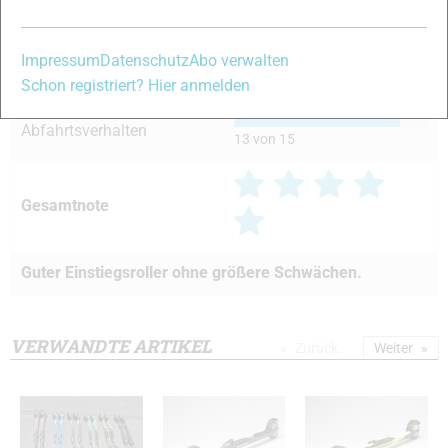
Handling
12 von 15
Impressum
Datenschutz
Abo verwalten
Laufruhe/Dämpfung
13 von 15
Schon registriert? Hier anmelden
Abfahrtsverhalten
13 von 15
Gesamtnote
Guter Einstiegsroller ohne größere Schwächen.
VERWANDTE ARTIKEL
Zurück
Weiter