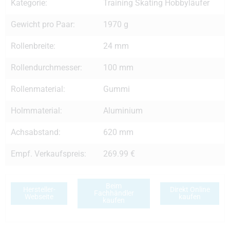
Kategorie:
Training Skating Hobbyläufer
Gewicht pro Paar:
1970 g
Rollenbreite:
24 mm
Rollendurchmesser:
100 mm
Rollenmaterial:
Gummi
Holmmaterial:
Aluminium
Achsabstand:
620 mm
Empf. Verkaufspreis:
269.99 €
Beim
Hersteller-
Direkt Online
Fachhändler
Webseite
kaufen
kaufen