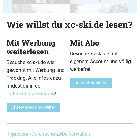
15
16
Wie willst du xc-ski.de lesen?
Mit Werbung
Mit Abo
17
18
weiterlesen
Besuche xc-ski.de mit
eigenem Account und völlig
Besuche xc-ski.de wie
werbefrei.
gewohnt mit Werbung und
Tracking. Alle Infos dazu
Jetzt abonnieren
findest du in der
19
20
Datenschutzerklärung
!
Akzeptieren und weiter
Impressum
Datenschutz
Abo verwalten
21
22