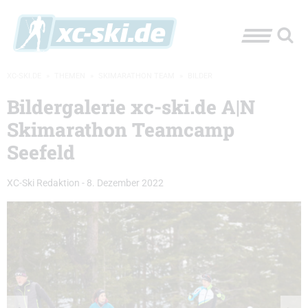
XC-SKI.DE
»
THEMEN
»
SKIMARATHON TEAM
»
BILDER
Bildergalerie xc-ski.de A|N
Skimarathon Teamcamp
Seefeld
XC-Ski Redaktion
-
8. Dezember 2022