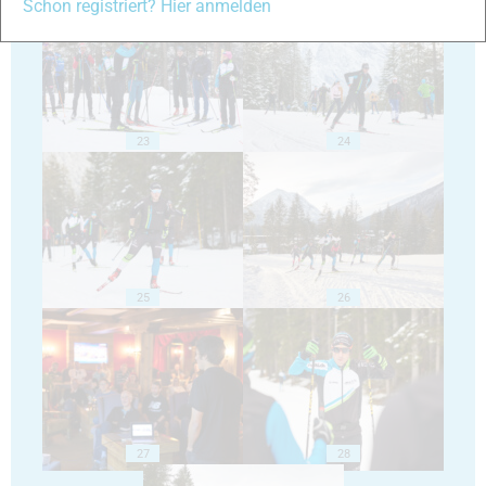
Schon registriert? Hier anmelden
23
24
25
26
27
28