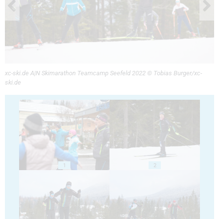
xc-ski.de A|N Skimarathon Teamcamp Seefeld 2022 © Tobias Burger/xc-
ski.de
1
2