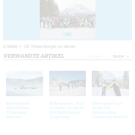
29
© Bilder 1 - 29: Tobias Burger/xc-ski.de;
VERWANDTE ARTIKEL
Zurück
Weiter
Bildergalerie
Bildergalerie „First
Bildergalerie xc-
Skimarathon
on Snow“ xc-ski.de
ski.de A|N
Teamcamp
A|N Skimarathon
Skimarathon
Attersee
Teamcamp
Teamcamp Seefeld