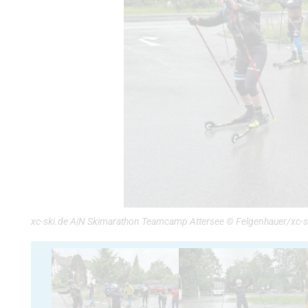
xc-ski.de A|N Skimarathon Teamcamp Attersee © Felgenhauer/xc-s