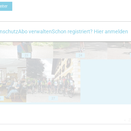
eiter
18
19
nschutz
Abo verwalten
Schon registriert? Hier anmelden
23
24
6
27
Z