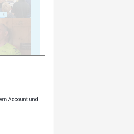
5
10
nem Account und
15