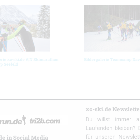
erie xc-ski.de A|N Skimarathon
Bildergalerie Teamcamp Dav
 Seefeld
r
xc-ski.de Newslett
Du willst immer a
Laufenden bleiben? 
für unseren Newslet
de in Social Media