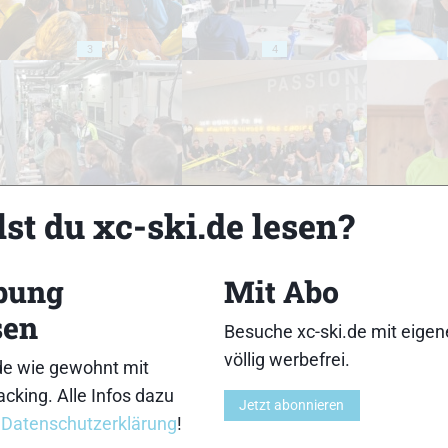
3
4
8
9
st du xc-ski.de lesen?
bung
Mit Abo
sen
Besuche xc-ski.de mit eige
13
14
völlig werbefrei.
de wie gewohnt mit
cking. Alle Infos dazu
Jetzt abonnieren
r
Datenschutzerklärung
!