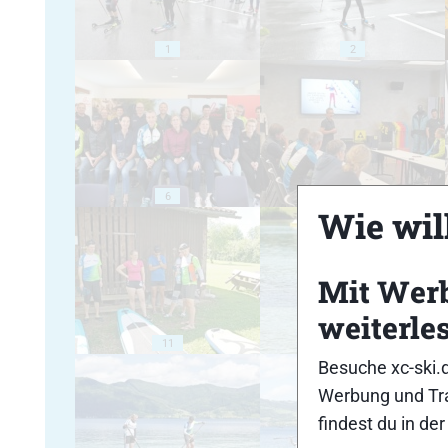
1
2
6
7
Wie will
Mit Wer
weiterle
11
12
Besuche xc-ski.
Werbung und Tra
findest du in de