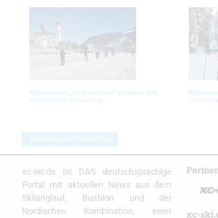
Bildergalerie „First on Snow“ xc-ski.de A|N
Bildergal
Skimarathon Teamcamp
Teamcamp
Schreibe einen Kommentar
Partne
xc-ski.de ist DAS deutschsprachige
Portal mit aktuellen News aus dem
Skilanglauf, Biathlon und der
Nordischen Kombination, einer
xc-ski.