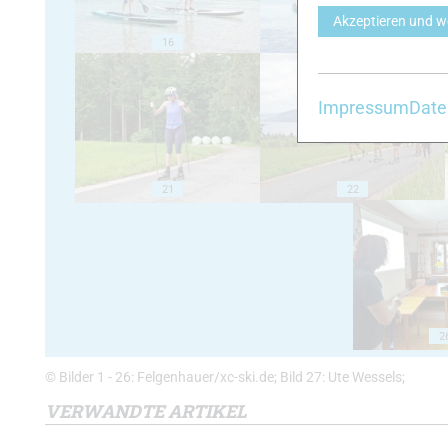
Akzeptieren und w
16
17
Impressum
Date
21
22
2
© Bilder 1 - 26: Felgenhauer/xc-ski.de; Bild 27: Ute Wessels;
VERWANDTE ARTIKEL