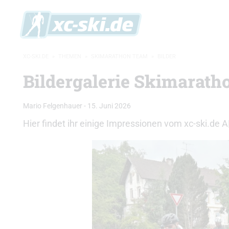
XC-SKI.DE
»
THEMEN
»
SKIMARATHON TEAM
»
BILDER
Bildergalerie Skimarat
Mario Felgenhauer
-
15. Juni 2026
Hier findet ihr einige Impressionen vom xc-ski.d