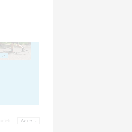
20
25
urück
Weiter