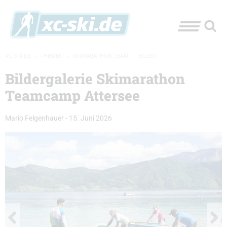
XC-SKI.DE
»
THEMEN
»
SKIMARATHON TEAM
»
BILDER
Bildergalerie Skimarathon
Teamcamp Attersee
Mario Felgenhauer
-
15. Juni 2026