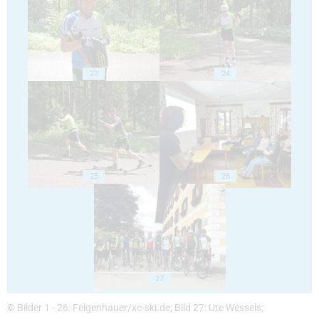
23
24
25
26
27
© Bilder 1 - 26: Felgenhauer/xc-ski.de; Bild 27: Ute Wessels;