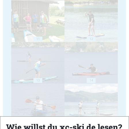
11
12
13
14
15
16
Wie willst du xc-ski.de lesen?