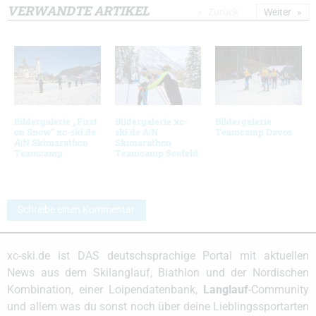
VERWANDTE ARTIKEL
Zurück
Weiter
Bildergalerie „First
Bildergalerie xc-
Bildergalerie
on Snow“ xc-ski.de
ski.de A|N
Teamcamp Davos
A|N Skimarathon
Skimarathon
Teamcamp
Teamcamp Seefeld
Schreibe einen Kommentar
xc-ski.de ist DAS deutschsprachige Portal mit aktuellen
News aus dem Skilanglauf, Biathlon und der Nordischen
Kombination, einer Loipendatenbank,
Langlauf
-Community
und allem was du sonst noch über deine Lieblingssportarten