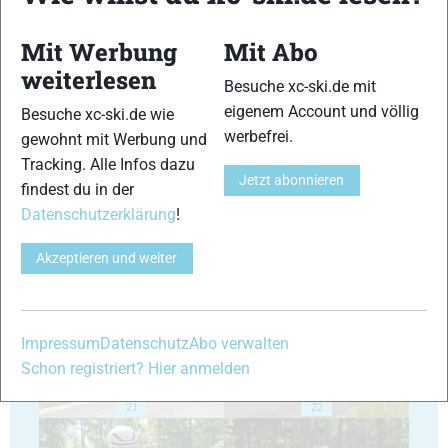
Mit Werbung
Mit Abo
weiterlesen
Besuche xc-ski.de mit
eigenem Account und völlig
Besuche xc-ski.de wie
17
18
werbefrei.
gewohnt mit Werbung und
Tracking. Alle Infos dazu
Jetzt abonnieren
findest du in der
Datenschutzerklärung
!
Akzeptieren und weiter
19
20
Impressum
Datenschutz
Abo verwalten
Schon registriert? Hier anmelden
21
22