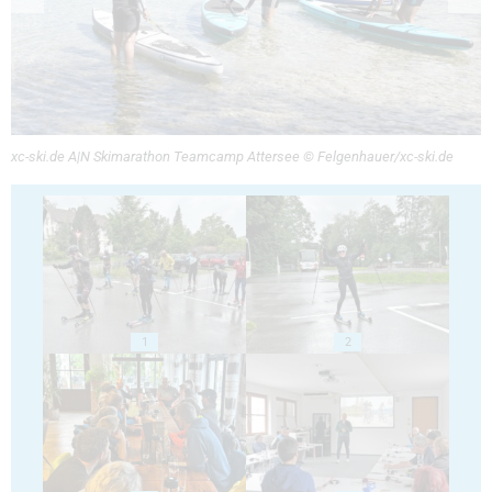
xc-ski.de A|N Skimarathon Teamcamp Attersee © Felgenhauer/xc-ski.de
1
2