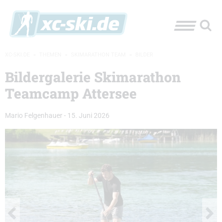
XC-SKI.DE
»
THEMEN
»
SKIMARATHON TEAM
»
BILDER
Bildergalerie Skimarathon
Teamcamp Attersee
Mario Felgenhauer
-
15. Juni 2026