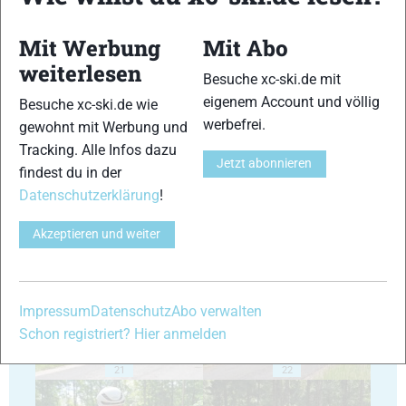
Mit Werbung
Mit Abo
weiterlesen
Besuche xc-ski.de mit
eigenem Account und völlig
Besuche xc-ski.de wie
17
18
werbefrei.
gewohnt mit Werbung und
Tracking. Alle Infos dazu
Jetzt abonnieren
findest du in der
Datenschutzerklärung
!
Akzeptieren und weiter
19
20
Impressum
Datenschutz
Abo verwalten
Schon registriert? Hier anmelden
21
22