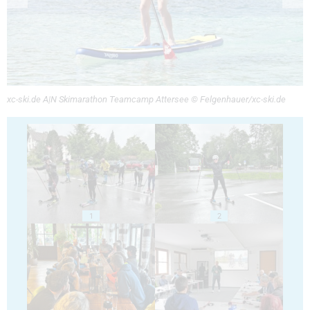
xc-ski.de A|N Skimarathon Teamcamp Attersee © Felgenhauer/xc-ski.de
1
2