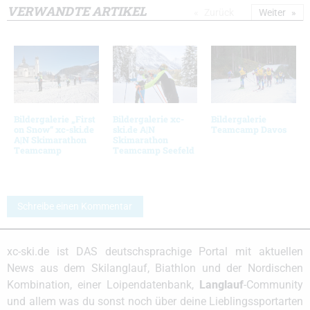
VERWANDTE ARTIKEL
Zurück
Weiter
Bildergalerie „First
Bildergalerie xc-
Bildergalerie
on Snow“ xc-ski.de
ski.de A|N
Teamcamp Davos
A|N Skimarathon
Skimarathon
Teamcamp
Teamcamp Seefeld
Schreibe einen Kommentar
xc-ski.de ist DAS deutschsprachige Portal mit aktuellen
News aus dem Skilanglauf, Biathlon und der Nordischen
Kombination, einer Loipendatenbank,
Langlauf
-Community
und allem was du sonst noch über deine Lieblingssportarten