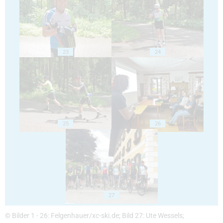
23
24
25
26
27
© Bilder 1 - 26: Felgenhauer/xc-ski.de; Bild 27: Ute Wessels;