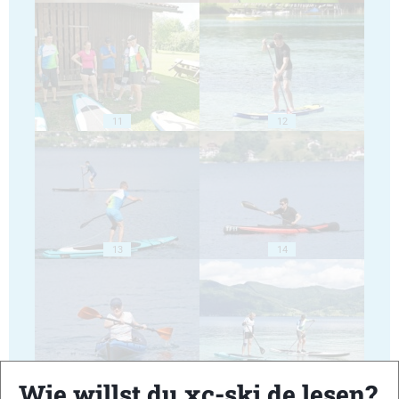
11
12
13
14
15
16
Wie willst du xc-ski.de lesen?