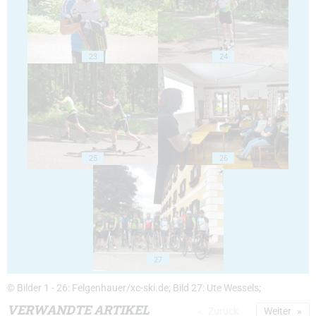
23
24
25
26
27
© Bilder 1 - 26: Felgenhauer/xc-ski.de; Bild 27: Ute Wessels;
VERWANDTE ARTIKEL
Zurück
Weiter