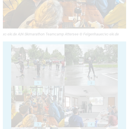
xc-ski.de A|N Skimarathon Teamcamp Attersee © Felgenhauer/xc-ski.de
1
2
3
4