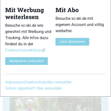
Mit Werbung
Mit Abo
weiterlesen
Besuche xc-ski.de mit
17
18
eigenem Account und völlig
Besuche xc-ski.de wie
werbefrei.
gewohnt mit Werbung und
Tracking. Alle Infos dazu
Jetzt abonnieren
findest du in der
Datenschutzerklärung
!
19
20
Akzeptieren und weiter
Impressum
Datenschutz
Abo verwalten
Schon registriert? Hier anmelden
21
22