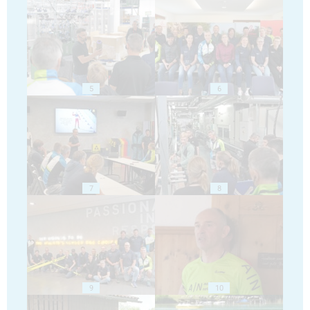
5
6
7
8
9
10