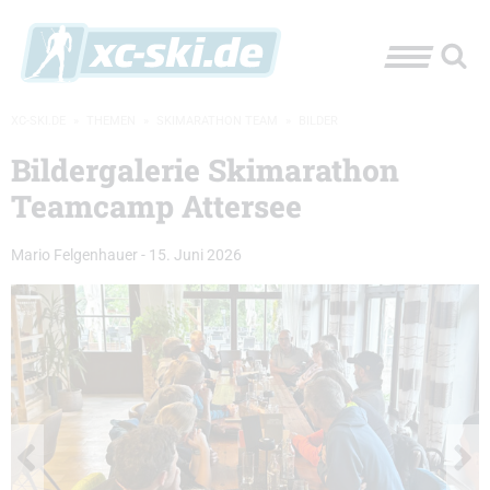
XC-SKI.DE
»
THEMEN
»
SKIMARATHON TEAM
»
BILDER
Bildergalerie Skimarathon
Teamcamp Attersee
Mario Felgenhauer
-
15. Juni 2026