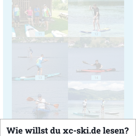
11
12
13
14
15
16
Wie willst du xc-ski.de lesen?