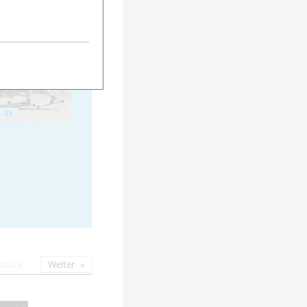
20
25
urück
Weiter