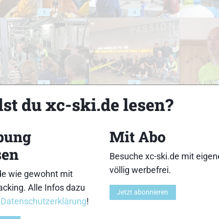
3
4
8
9
st du xc-ski.de lesen?
bung
Mit Abo
sen
Besuche xc-ski.de mit eige
13
14
völlig werbefrei.
de wie gewohnt mit
cking. Alle Infos dazu
Jetzt abonnieren
r
Datenschutzerklärung
!