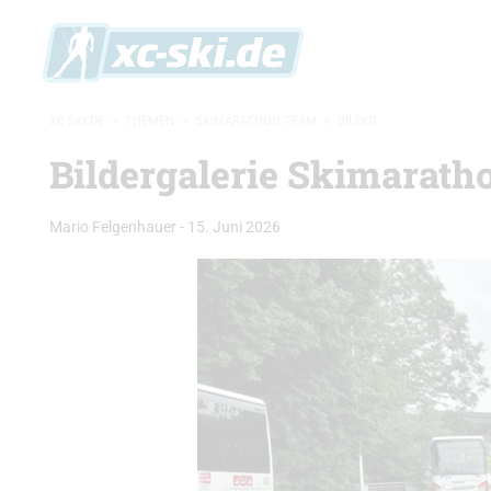
XC-SKI.DE
»
THEMEN
»
SKIMARATHON TEAM
»
BILDER
Bildergalerie Skimarat
Mario Felgenhauer
-
15. Juni 2026