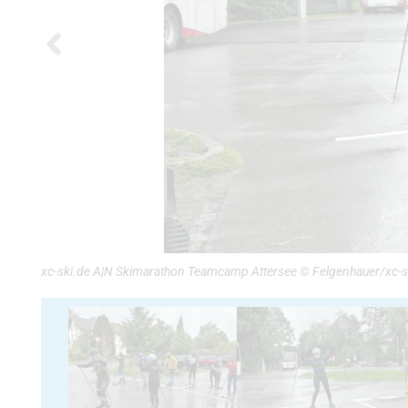
xc-ski.de A|N Skimarathon Teamcamp Attersee © Felgenhauer/xc-s