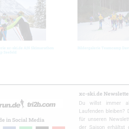
erie xc-ski.de A|N Skimarathon
Bildergalerie Teamcamp Dav
 Seefeld
r
xc-ski.de Newslett
Du willst immer a
Laufenden bleiben? 
für unseren Newslet
de in Social Media
der Saison erhältst