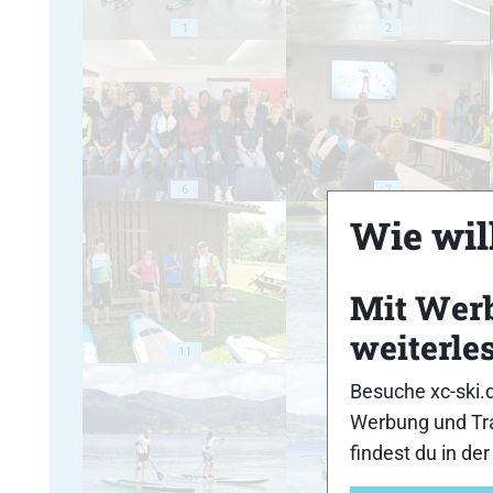
1
2
6
7
Wie will
Mit Wer
weiterle
11
12
Besuche xc-ski.
Werbung und Tra
findest du in de