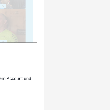
5
10
nem Account und
15