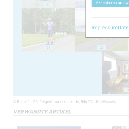
Akzeptieren und w
16
17
Impressum
Date
21
22
2
© Bilder 1 - 26: Felgenhauer/xc-ski.de; Bild 27: Ute Wessels;
VERWANDTE ARTIKEL