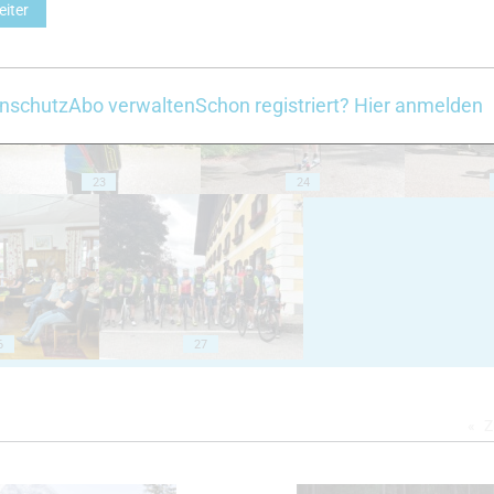
eiter
18
19
nschutz
Abo verwalten
Schon registriert? Hier anmelden
23
24
6
27
Z