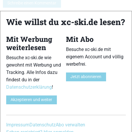
Schreibe einen Kommentar
Wie willst du xc-ski.de lesen?
xc-ski.de ist DAS deutschsprachige Portal mit aktuellen
News aus dem Skilanglauf, Biathlon und der Nordischen
Kombination, einer Loipendatenbank,
Langlauf
-Community
Mit Werbung
Mit Abo
und allem was du sonst noch über deine Lieblingssportarten
weiterlesen
Besuche xc-ski.de mit
wissen solltest.
eigenem Account und völlig
Besuche xc-ski.de wie
werbefrei.
Ob
Skilanglauf
-Anfänger oder Profi-Sportler, wir haben
gewohnt mit Werbung und
immer ein offenes Ohr für dich! Du kannst uns jederzeit über
Tracking. Alle Infos dazu
Jetzt abonnieren
das
Kontaktformular
erreichen.
findest du in der
Datenschutzerklärung
!
Partner
Akzeptieren und weiter
xc-ski.de in Social Media
Impressum
Datenschutz
Abo verwalten