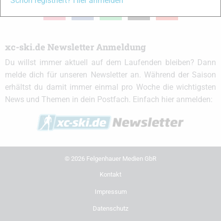
Schon registriert? Hier anmelden
instagram
facebook
spotify
x
youtube
xc-ski.de Newsletter Anmeldung
Du willst immer aktuell auf dem Laufenden bleiben? Dann
melde dich für unseren Newsletter an. Während der Saison
erhältst du damit immer einmal pro Woche die wichtigsten
News und Themen in dein Postfach. Einfach hier anmelden:
© 2026 Felgenhauer Medien GbR
Kontakt
Impressum
Datenschutz