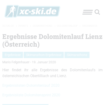
XC-SKI.DE
»
EVENTS
»
SKIMARATHONS
»
DOLOMITENLAUF
»
ERGEBNISSE
Ergebnisse Dolomitenlauf Lienz
(Österreich)
Ergebnisse
Skimarathon Ergebnisse
Skimarathons
Mario Felgenhauer
-
19. Januar 2020
Hier findet ihr alle Ergebnisse des Dolomitenlaufs im
österreichischen Obertilliach und Lienz.
Ergebnislisten Dolomitenlauf 2020
Ergebnisliste Dolomitensprint 2020