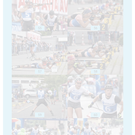
55
56
57
58
59
60