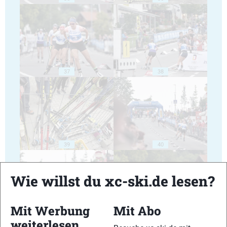
37
38
39
40
Wie willst du xc-ski.de lesen?
Mit Werbung
Mit Abo
41
42
weiterlesen