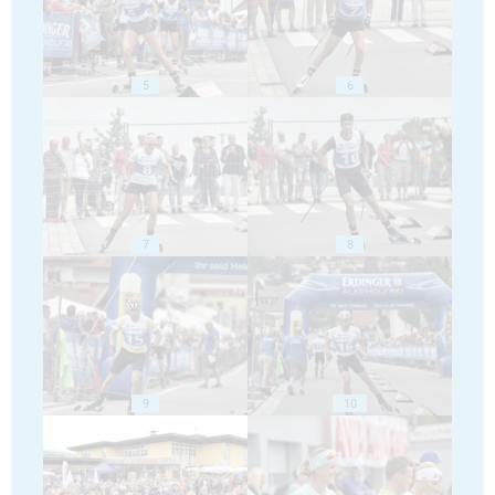
5
6
7
8
9
10