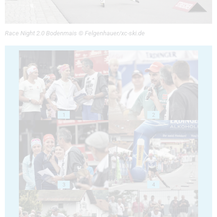
Race Night 2.0 Bodenmais © Felgenhauer/xc-ski.de
1
2
3
4