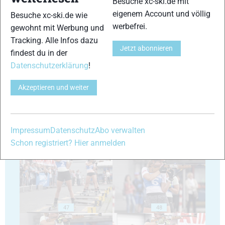
Besuche xc-ski.de mit
eigenem Account und völlig
Besuche xc-ski.de wie
werbefrei.
gewohnt mit Werbung und
Tracking. Alle Infos dazu
Jetzt abonnieren
findest du in der
43
44
Datenschutzerklärung
!
Akzeptieren und weiter
Impressum
Datenschutz
Abo verwalten
45
46
Schon registriert? Hier anmelden
47
48