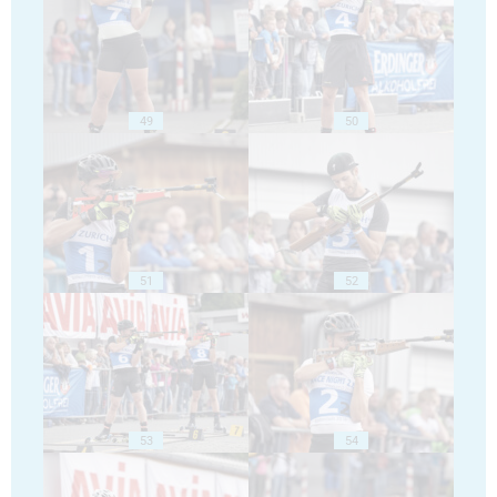
49
50
51
52
53
54