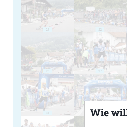
21
22
26
27
Wie will
31
32