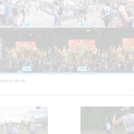
68
69
73
74
auer/xc-ski.de;
Z