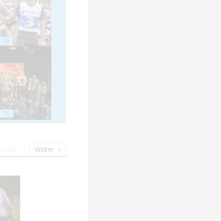
70
75
urück
Weiter