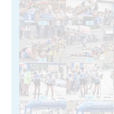
51
52
56
57
61
62