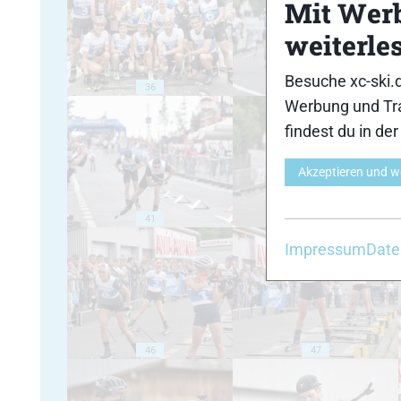
Mit Wer
weiterle
Besuche xc-ski.
36
37
Werbung und Tra
findest du in de
Akzeptieren und w
41
42
Impressum
Date
46
47