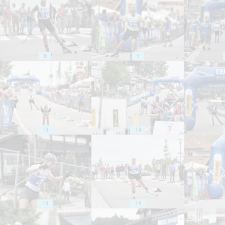
8
9
13
14
18
19