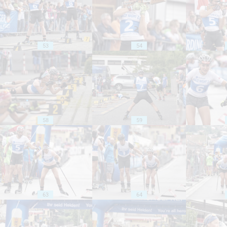
53
54
58
59
63
64