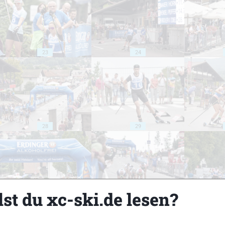
23
24
28
29
st du xc-ski.de lesen?
33
34