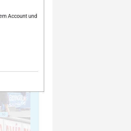
nem Account und
40
45
50