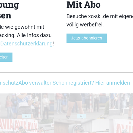
bung
Mit Abo
sen
Besuche xc-ski.de mit eige
völlig werbefrei.
de wie gewohnt mit
38
39
cking. Alle Infos dazu
Jetzt abonnieren
r
Datenschutzerklärung
!
eiter
43
44
nschutz
Abo verwalten
Schon registriert? Hier anmelden
48
49