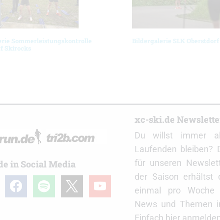
erie Sommerleistungskontrolle
Bildergalerie SLK Oberstdorf
f Skirocks
r
xc-ski.de Newslett
Du willst immer a
Laufenden bleiben? 
für unseren Newslet
de in Social Media
der Saison erhältst
gram
facebook
spotify
x
youtube
einmal pro Woche d
News und Themen in
Einfach hier anmelden