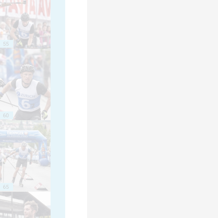
55
60
65