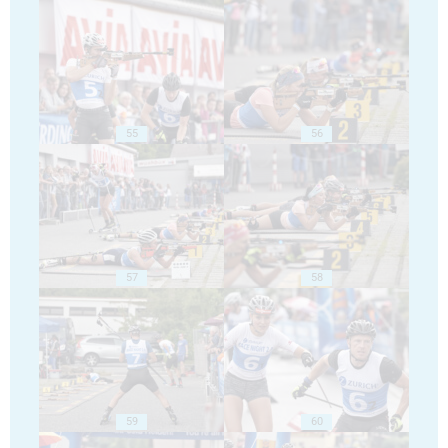
55
56
57
58
59
60