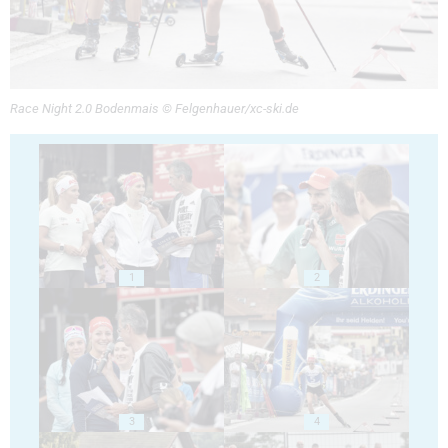
Race Night 2.0 Bodenmais © Felgenhauer/xc-ski.de
1
2
3
4