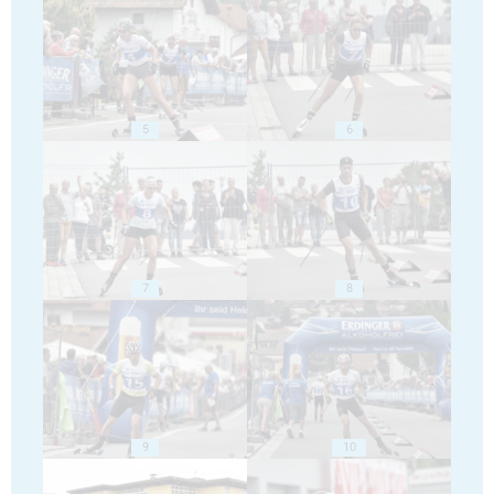
5
6
7
8
9
10