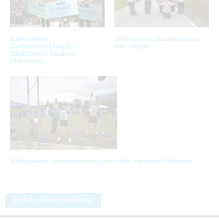
Bildergalerie
Bildergalerie Blinkfestivalen
Biathlonwettkämpfe
(Norwegen)
Blinkfestival Sandnes
(Norwegen)
Bildergalerie Sommerleistungskontrolle Oberstdorf Skirocks
Schreibe einen Kommentar