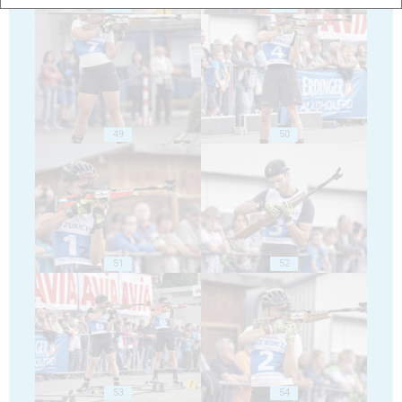
47
48
49
50
51
52
53
54