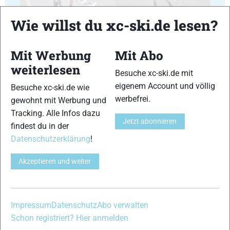
41
42
Wie willst du xc-ski.de lesen?
Mit Werbung
Mit Abo
weiterlesen
Besuche xc-ski.de mit
eigenem Account und völlig
43
44
Besuche xc-ski.de wie
werbefrei.
gewohnt mit Werbung und
Tracking. Alle Infos dazu
Jetzt abonnieren
findest du in der
Datenschutzerklärung
!
45
46
Akzeptieren und weiter
Impressum
Datenschutz
Abo verwalten
Schon registriert? Hier anmelden