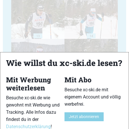
13
14
Wie willst du xc-ski.de lesen?
Mit Werbung
Mit Abo
15
16
weiterlesen
Besuche xc-ski.de mit
eigenem Account und völlig
Besuche xc-ski.de wie
werbefrei.
gewohnt mit Werbung und
Tracking. Alle Infos dazu
Jetzt abonnieren
findest du in der
17
18
Datenschutzerklärung
!