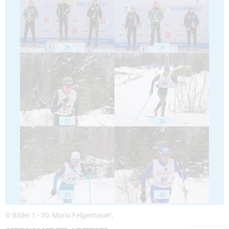
25
26
27
28
29
30
© Bilder 1 - 30: Mario Felgenhauer;