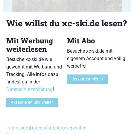
Wie willst du xc-ski.de lesen?
Mit Werbung
Mit Abo
17
18
weiterlesen
Besuche xc-ski.de mit
eigenem Account und völlig
Besuche xc-ski.de wie
werbefrei.
gewohnt mit Werbung und
Tracking. Alle Infos dazu
Jetzt abonnieren
findest du in der
19
20
Datenschutzerklärung
!
Akzeptieren und weiter
21
22
Impressum
Datenschutz
Abo verwalten