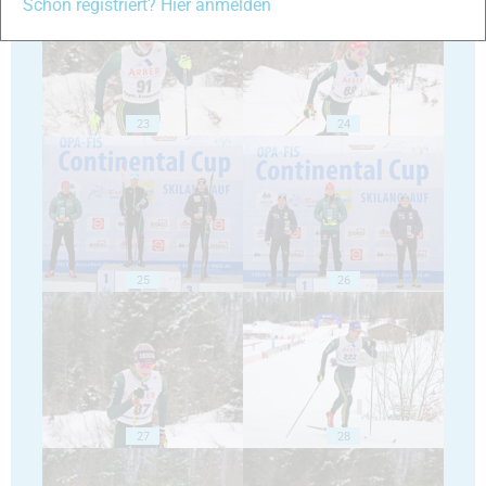
Schon registriert? Hier anmelden
23
24
25
26
27
28