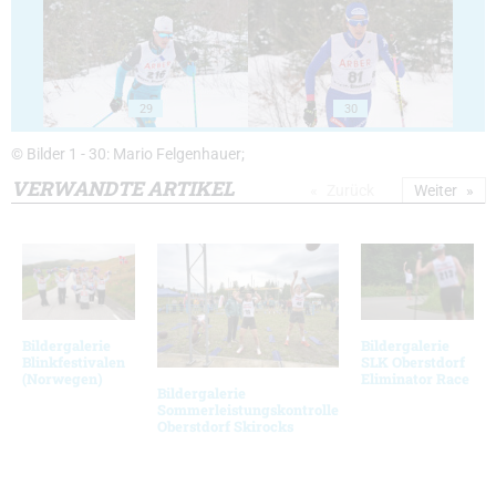
29
30
© Bilder 1 - 30: Mario Felgenhauer;
VERWANDTE ARTIKEL
Zurück
Weiter
Bildergalerie
Bildergalerie
Blinkfestivalen
SLK Oberstdorf
(Norwegen)
Eliminator Race
Bildergalerie
Sommerleistungskontrolle
Oberstdorf Skirocks