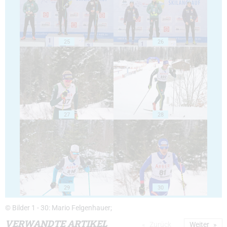
25
26
27
28
29
30
© Bilder 1 - 30: Mario Felgenhauer;
VERWANDTE ARTIKEL
Zurück
Weiter