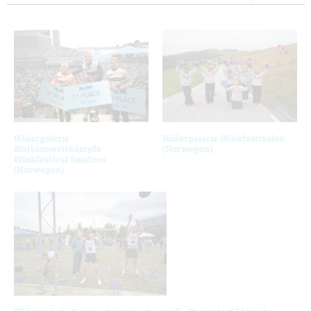
Bildergalerie
Bildergalerie Blinkfestivalen
Biathlonwettkämpfe
(Norwegen)
Blinkfestival Sandnes
(Norwegen)