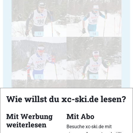
13
14
15
16
Wie willst du xc-ski.de lesen?
Mit Werbung
Mit Abo
17
18
weiterlesen
Besuche xc-ski.de mit