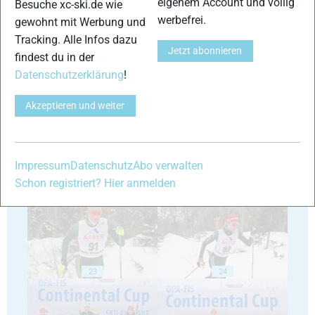
eigenem Account und völlig
Besuche xc-ski.de wie
werbefrei.
gewohnt mit Werbung und
Tracking. Alle Infos dazu
Jetzt abonnieren
findest du in der
19
20
Datenschutzerklärung
!
Akzeptieren und weiter
Impressum
Datenschutz
Abo verwalten
21
22
Schon registriert? Hier anmelden
23
24