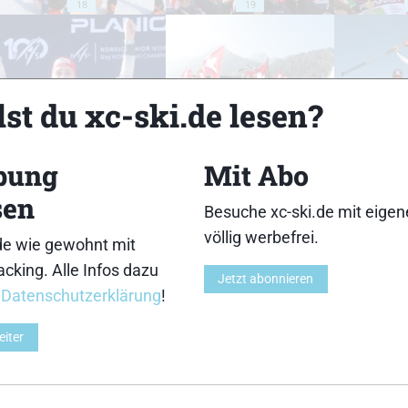
18
19
st du xc-ski.de lesen?
23
24
bung
Mit Abo
sen
Besuche xc-ski.de mit eige
völlig werbefrei.
de wie gewohnt mit
cking. Alle Infos dazu
28
29
Jetzt abonnieren
r
Datenschutzerklärung
!
eiter
33
34