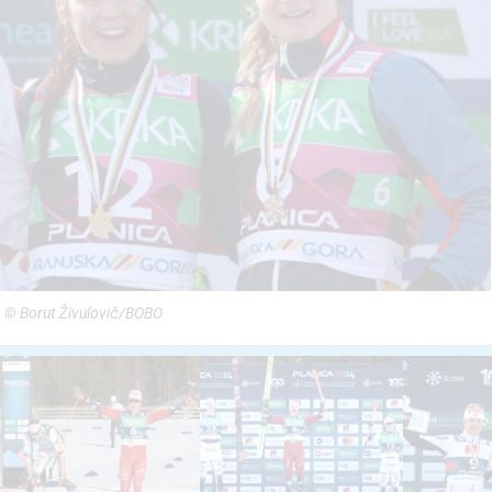
r) © Borut Živulovič/BOBO