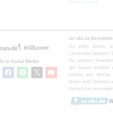
Oberstdorf Skirocks
r
xc-ski.de Newslett
Du willst immer a
Laufenden bleiben? 
für unseren Newslet
de in Social Media
der Saison erhältst
gram
facebook
spotify
x
youtube
einmal pro Woche d
News und Themen in
Einfach hier anmelden