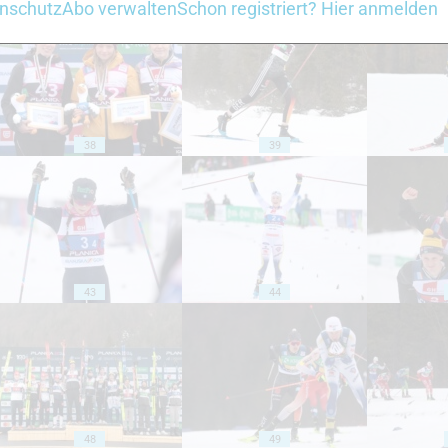
nschutz
Abo verwalten
Schon registriert? Hier anmelden
38
39
43
44
48
49