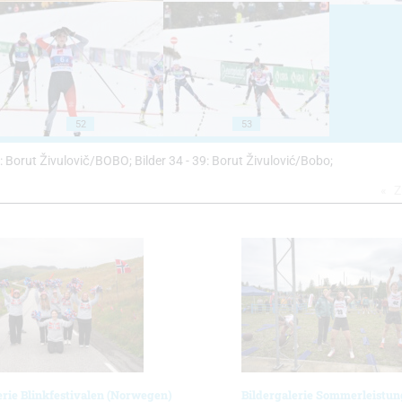
52
53
27: Borut Živulovič/BOBO; Bilder 34 - 39: Borut Živulović/Bobo;
Z
erie Blinkfestivalen (Norwegen)
Bildergalerie Sommerleistun