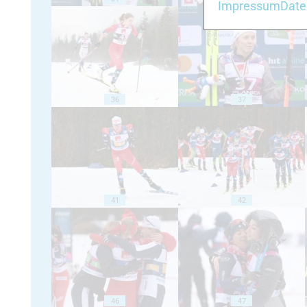
Impressum
Date
36
37
41
42
46
47