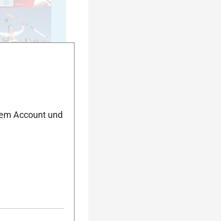
20
25
nem Account und
30
35