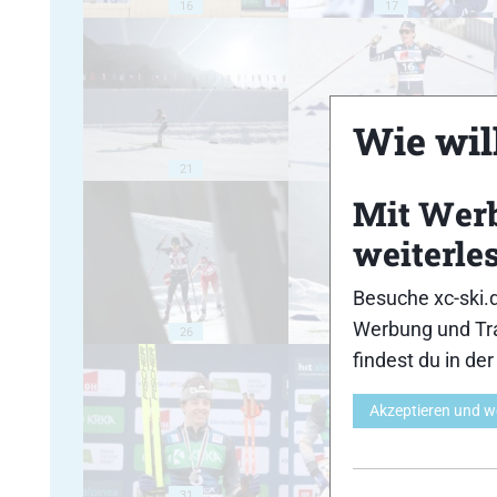
16
17
Wie will
21
22
Mit Wer
weiterle
Besuche xc-ski.
Werbung und Tra
26
27
findest du in de
Akzeptieren und w
31
32