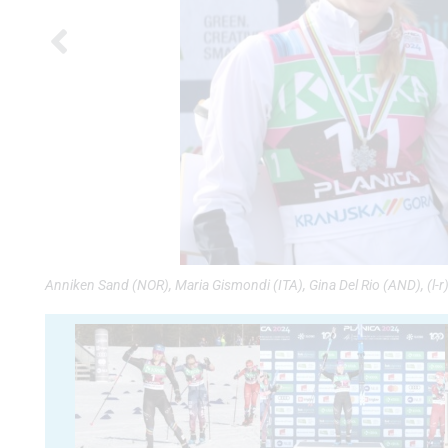
Anniken Sand (NOR), Maria Gismondi (ITA), Gina Del Rio (AND), (l-