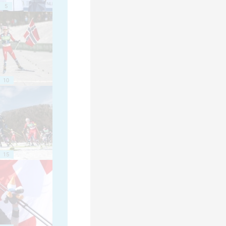
5
10
15