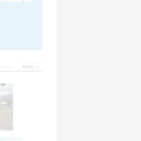
urück
Weiter
gskontrolle