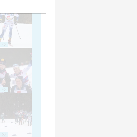
40
45
50