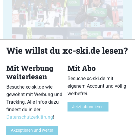
29
30
Wie willst du xc-ski.de lesen?
Mit Werbung
Mit Abo
31
32
weiterlesen
Besuche xc-ski.de mit
eigenem Account und völlig
Besuche xc-ski.de wie
werbefrei.
gewohnt mit Werbung und
Tracking. Alle Infos dazu
Jetzt abonnieren
findest du in der
33
34
Datenschutzerklärung
!
Akzeptieren und weiter