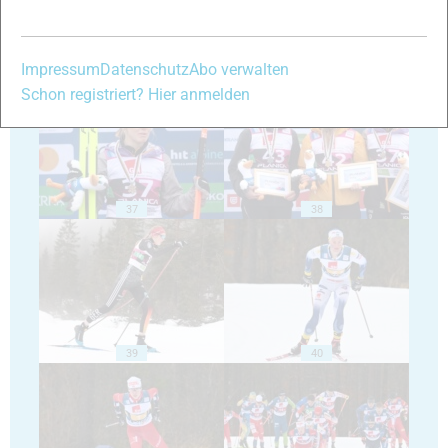
35
36
Impressum
Datenschutz
Abo verwalten
Schon registriert? Hier anmelden
37
38
39
40