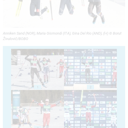
Anniken Sand (NOR), Maria Gismondi (ITA), Gina Del Rio (AND), (l-r) © Borut
Živulovič/BOBO
1
2