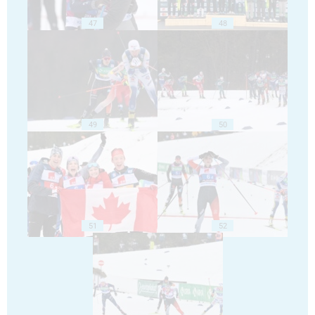
47
48
49
50
51
52