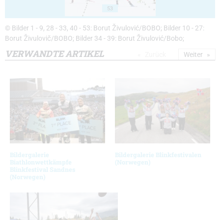
53
© Bilder 1 - 9, 28 - 33, 40 - 53: Borut Živulović/BOBO; Bilder 10 - 27:
Borut Živulovič/BOBO; Bilder 34 - 39: Borut Živulović/Bobo;
VERWANDTE ARTIKEL
Zurück
Weiter
Bildergalerie
Bildergalerie Blinkfestivalen
Biathlonwettkämpfe
(Norwegen)
Blinkfestival Sandnes
(Norwegen)