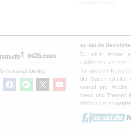
Oberstdorf Skirocks
r
xc-ski.de Newslett
Du willst immer a
Laufenden bleiben? 
für unseren Newslet
de in Social Media
der Saison erhältst
gram
facebook
spotify
x
youtube
einmal pro Woche d
News und Themen in
Einfach hier anmelden