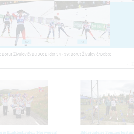
52
53
27: Borut Živulovič/BOBO; Bilder 34 - 39: Borut Živulović/Bobo;
Z
erie Blinkfestivalen (Norwegen)
Bildergalerie Sommerleistun