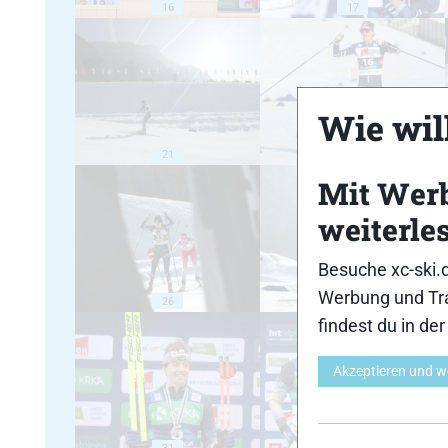
16
17
Wie will
21
22
Mit Wer
weiterle
Besuche xc-ski.
Werbung und Tra
26
27
findest du in de
Akzeptieren und w