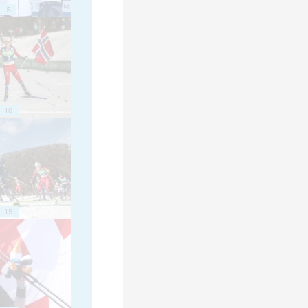
5
10
15