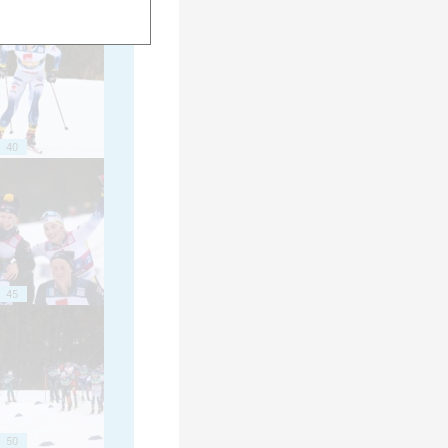
35
40
45
50