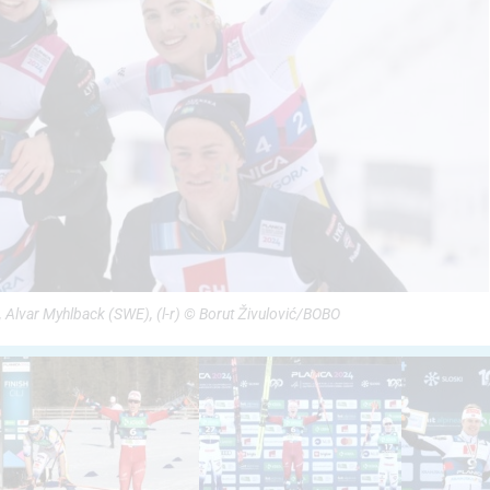
 Alvar Myhlback (SWE), (l-r) © Borut Živulović/BOBO