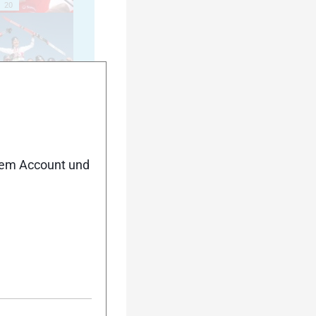
20
25
nem Account und
30