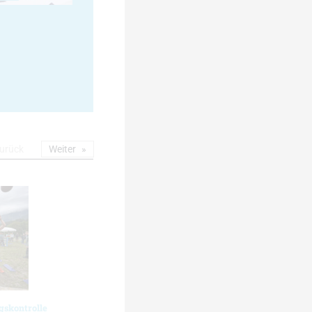
urück
Weiter
gskontrolle