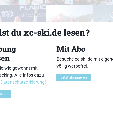
18
19
st du xc-ski.de lesen?
23
24
bung
Mit Abo
sen
Besuche xc-ski.de mit eige
völlig werbefrei.
de wie gewohnt mit
cking. Alle Infos dazu
28
29
Jetzt abonnieren
r
Datenschutzerklärung
!
eiter