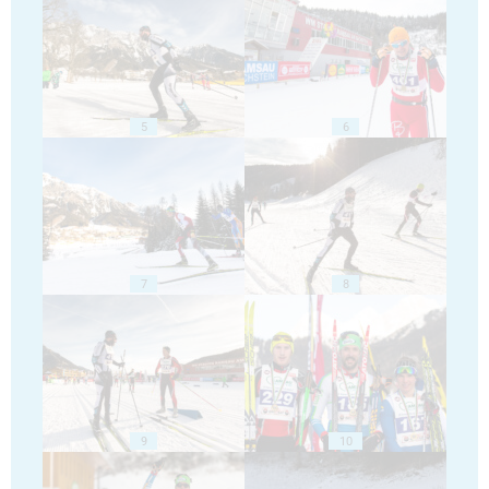
5
6
7
8
9
10