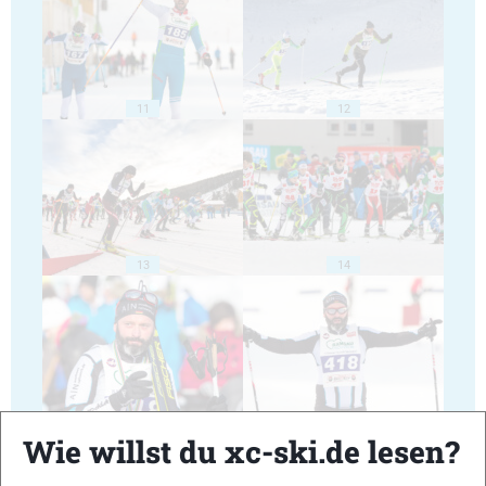
11
12
13
14
15
16
Wie willst du xc-ski.de lesen?