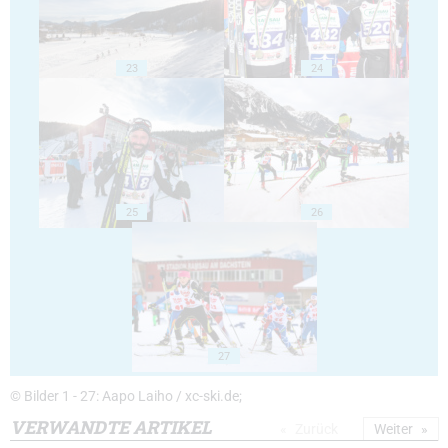
23
24
25
26
27
© Bilder 1 - 27: Aapo Laiho / xc-ski.de;
VERWANDTE ARTIKEL
Zurück
Weiter