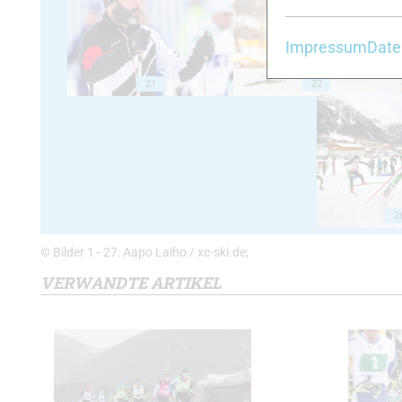
Impressum
Date
21
22
2
© Bilder 1 - 27: Aapo Laiho / xc-ski.de;
VERWANDTE ARTIKEL