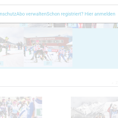
nschutz
Abo verwalten
Schon registriert? Hier anmelden
23
24
6
27
Z