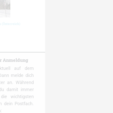
 (Österreich)
er Anmeldung
ktuell auf dem
Dann melde dich
ter an. Während
 du damit immer
ie wichtigsten
 dein Postfach.
: