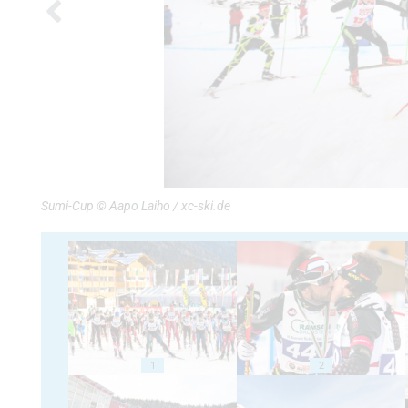
Sumi-Cup © Aapo Laiho / xc-ski.de
1
2