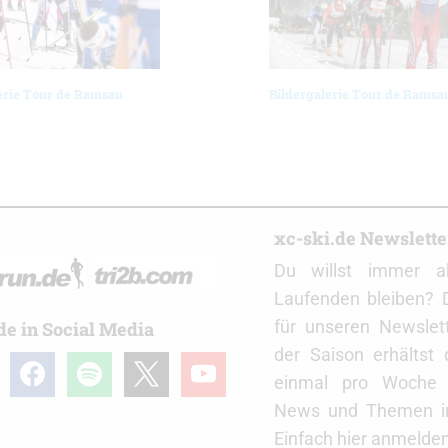
erie Tour de Ramsau
Bildergalerie Tour de Ramsau
r
xc-ski.de Newslett
Du willst immer a
Laufenden bleiben? 
für unseren Newslet
de in Social Media
der Saison erhältst
gram
facebook
spotify
x
youtube
einmal pro Woche d
News und Themen in
Einfach hier anmelden