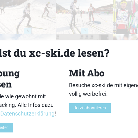
8
9
st du xc-ski.de lesen?
bung
Mit Abo
13
14
sen
Besuche xc-ski.de mit eige
völlig werbefrei.
de wie gewohnt mit
cking. Alle Infos dazu
Jetzt abonnieren
r
Datenschutzerklärung
!
18
19
eiter