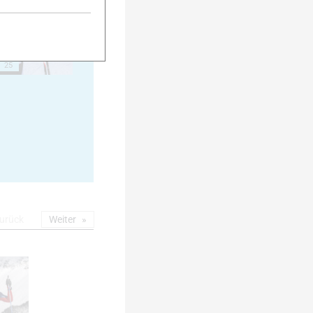
25
urück
Weiter