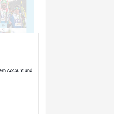
10
15
nem Account und
20