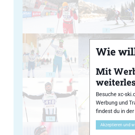
6
7
Wie will
Mit Wer
11
12
weiterle
Besuche xc-ski.
Werbung und Tra
findest du in de
16
17
Akzeptieren und w