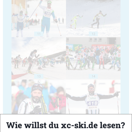
11
12
13
14
15
16
Wie willst du xc-ski.de lesen?