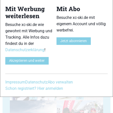
Mit Werbung
Mit Abo
weiterlesen
Besuche xc-ski.de mit
eigenem Account und völlig
Besuche xc-ski.de wie
17
18
werbefrei.
gewohnt mit Werbung und
Tracking. Alle Infos dazu
Jetzt abonnieren
findest du in der
Datenschutzerklärung
!
Akzeptieren und weiter
19
20
Impressum
Datenschutz
Abo verwalten
Schon registriert? Hier anmelden
21
22