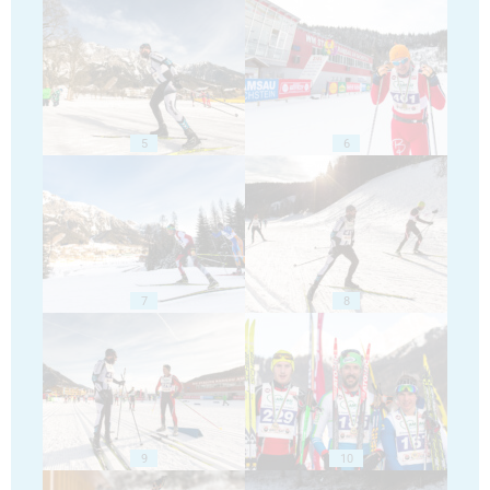
5
6
7
8
9
10