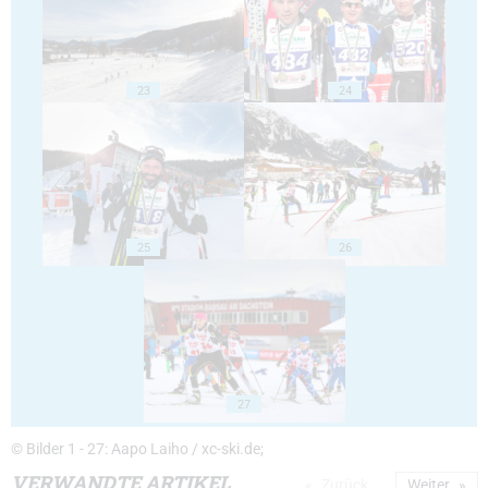
23
24
25
26
27
© Bilder 1 - 27: Aapo Laiho / xc-ski.de;
VERWANDTE ARTIKEL
Zurück
Weiter