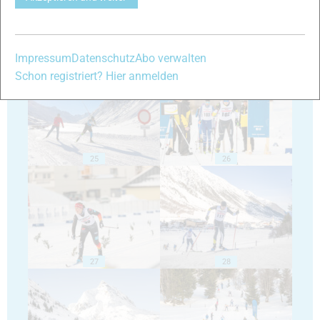
23
24
Impressum
Datenschutz
Abo verwalten
Schon registriert? Hier anmelden
25
26
27
28