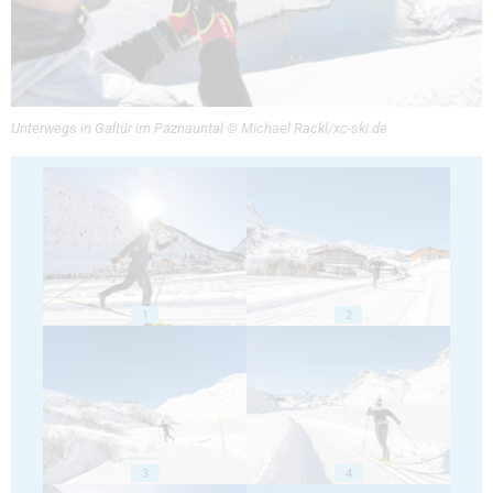
Unterwegs in Galtür im Paznauntal © Michael Rackl/xc-ski.de
1
2
3
4