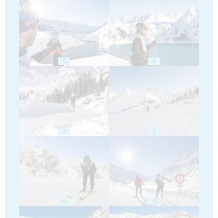
5
6
7
8
9
10