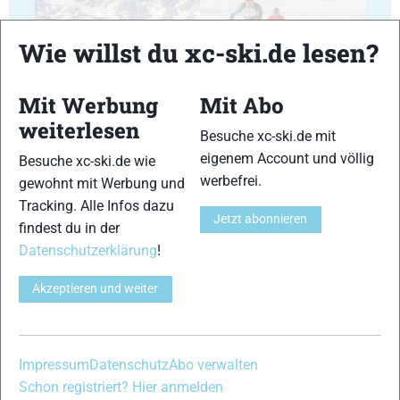
Wie willst du xc-ski.de lesen?
17
18
Mit Werbung
Mit Abo
weiterlesen
Besuche xc-ski.de mit
eigenem Account und völlig
Besuche xc-ski.de wie
werbefrei.
gewohnt mit Werbung und
Tracking. Alle Infos dazu
19
20
Jetzt abonnieren
findest du in der
Datenschutzerklärung
!
Akzeptieren und weiter
21
22
Impressum
Datenschutz
Abo verwalten
Schon registriert? Hier anmelden