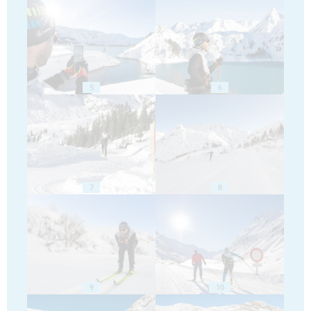
5
6
7
8
9
10