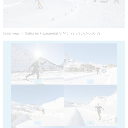
Unterwegs in Galtür im Paznauntal © Michael Rackl/xc-ski.de
1
2
3
4