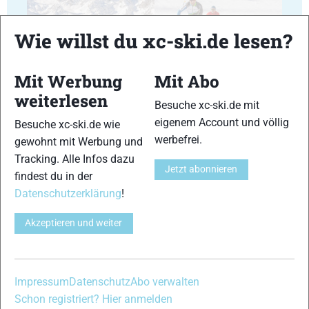
Wie willst du xc-ski.de lesen?
17
18
Mit Werbung
Mit Abo
weiterlesen
Besuche xc-ski.de mit
eigenem Account und völlig
Besuche xc-ski.de wie
werbefrei.
gewohnt mit Werbung und
Tracking. Alle Infos dazu
19
20
Jetzt abonnieren
findest du in der
Datenschutzerklärung
!
Akzeptieren und weiter
21
22
Impressum
Datenschutz
Abo verwalten
Schon registriert? Hier anmelden