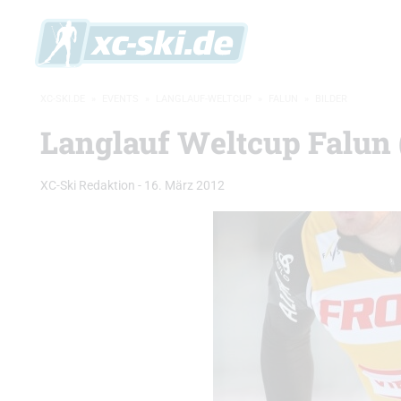
XC-SKI.DE
»
EVENTS
»
LANGLAUF-WELTCUP
»
FALUN
»
BILDER
Langlauf Weltcup Falun
XC-Ski Redaktion
-
16. März 2012