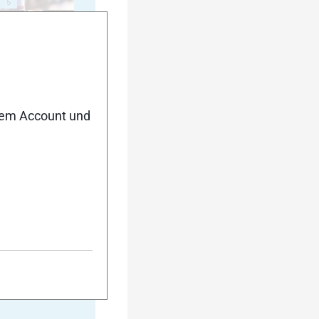
5
10
nem Account und
15