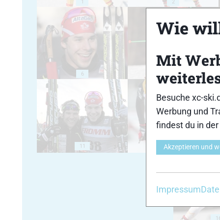
1
2
Wie will
Mit Wer
weiterle
6
7
Besuche xc-ski.
Werbung und Tra
findest du in de
11
Akzeptieren und w
12
Impressum
Date
1