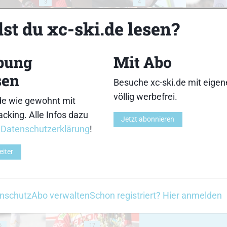
3
4
st du xc-ski.de lesen?
bung
Mit Abo
sen
8
9
Besuche xc-ski.de mit eige
völlig werbefrei.
de wie gewohnt mit
cking. Alle Infos dazu
Jetzt abonnieren
r
Datenschutzerklärung
!
eiter
13
14
nschutz
Abo verwalten
Schon registriert? Hier anmelden
6
17