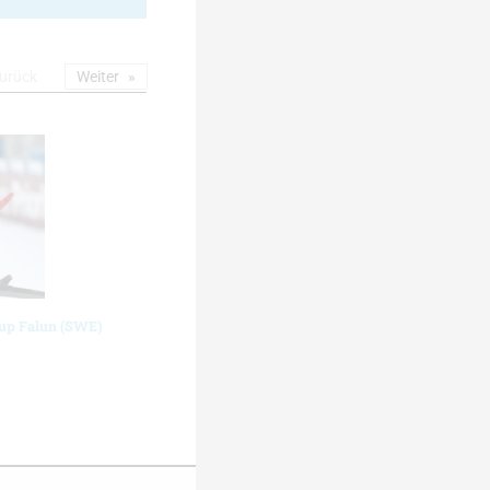
urück
Weiter
cup Falun (SWE)