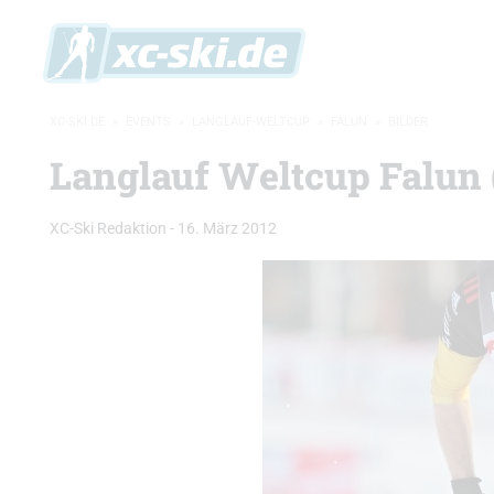
XC-SKI.DE
»
EVENTS
»
LANGLAUF-WELTCUP
»
FALUN
»
BILDER
Langlauf Weltcup Falun
XC-Ski Redaktion
-
16. März 2012