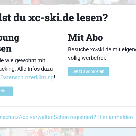
3
4
st du xc-ski.de lesen?
bung
Mit Abo
sen
8
9
Besuche xc-ski.de mit eige
völlig werbefrei.
de wie gewohnt mit
cking. Alle Infos dazu
Jetzt abonnieren
r
Datenschutzerklärung
!
eiter
13
14
nschutz
Abo verwalten
Schon registriert? Hier anmelden
6
17