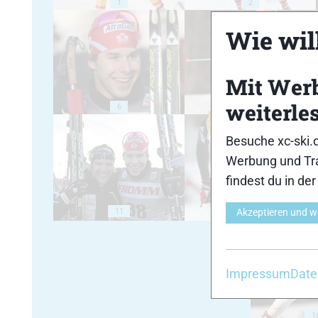
1
2
Wie will
Mit Wer
weiterle
6
7
Besuche xc-ski.
Werbung und Tra
findest du in de
11
Akzeptieren und w
12
Impressum
Date
1