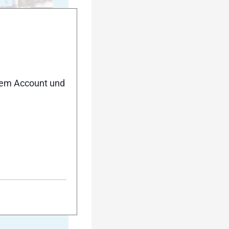
5
10
nem Account und
15