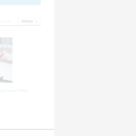
urück
Weiter
cup Falun (SWE)