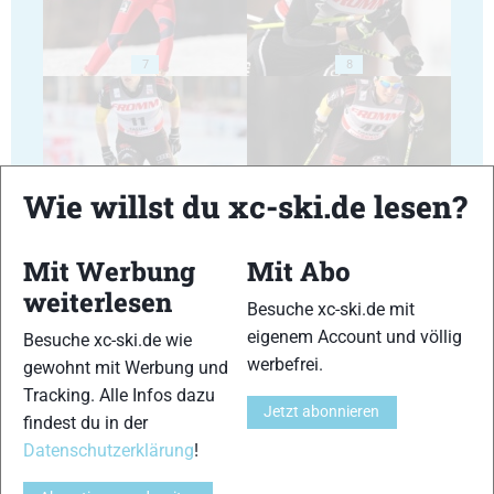
7
8
Wie willst du xc-ski.de lesen?
9
10
Mit Werbung
Mit Abo
weiterlesen
Besuche xc-ski.de mit
eigenem Account und völlig
Besuche xc-ski.de wie
werbefrei.
gewohnt mit Werbung und
11
12
Tracking. Alle Infos dazu
Jetzt abonnieren
findest du in der
Datenschutzerklärung
!