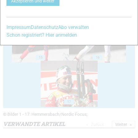
Akzeptieren und weiter
13
14
Impressum
Datenschutz
Abo verwalten
Schon registriert? Hier anmelden
15
16
17
© Bilder 1 - 17: Hemmersbach/Nordic Focus;
VERWANDTE ARTIKEL
Zurück
Weiter