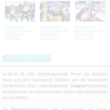
Bildergalerie
Bildergalerie
Bildergalerie
Langlauf Weltcup
Langlauf Weltcup
Langlauf Weltcup
Falun (SWE)
Falun (SWE)
Falun (SWE)
Skiathlon
Freistilsprint
Massenstart
Schreibe einen Kommentar
xc-ski.de ist DAS deutschsprachige Portal mit aktuellen
News aus dem Skilanglauf, Biathlon und der Nordischen
Kombination, einer Loipendatenbank,
Langlauf
-Community
und allem was du sonst noch über deine Lieblingssportarten
wissen solltest.
Ob
Skilanglauf
-Anfänger oder Profi-Sportler, wir haben