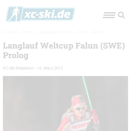
XC-SKI.DE
»
EVENTS
»
LANGLAUF-WELTCUP
»
FALUN
»
BILDER
Langlauf Weltcup Falun (SWE)
Prolog
XC-Ski Redaktion
-
16. März 2012