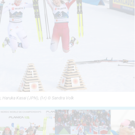
 Haruka Kasai (JPN), (l-r) © Sandra Volk