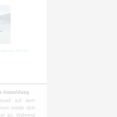
Teamcamp Attersee
er Anmeldung
ktuell auf dem
Dann melde dich
ter an. Während