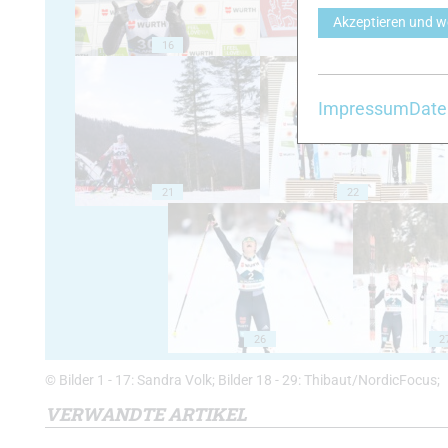
Akzeptieren und w
16
17
Impressum
Date
21
22
26
2
© Bilder 1 - 17: Sandra Volk; Bilder 18 - 29: Thibaut/NordicFocus;
VERWANDTE ARTIKEL