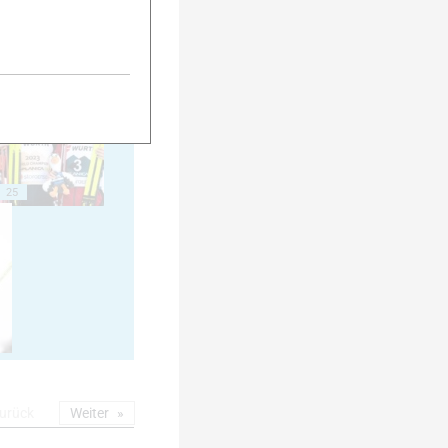
20
25
urück
Weiter