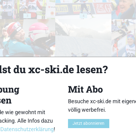
3
4
8
9
st du xc-ski.de lesen?
bung
Mit Abo
sen
Besuche xc-ski.de mit eige
13
14
völlig werbefrei.
de wie gewohnt mit
cking. Alle Infos dazu
Jetzt abonnieren
r
Datenschutzerklärung
!