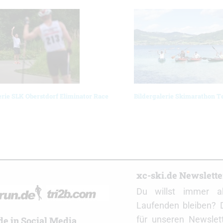
erie SLK Oberstdorf Eliminator Race
Bildergalerie Skimarathon 
r
xc-ski.de Newslett
Du willst immer a
Laufenden bleiben? 
für unseren Newslet
de in Social Media