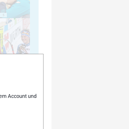
5
10
nem Account und
15