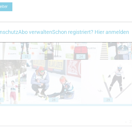
eiter
18
19
nschutz
Abo verwalten
Schon registriert? Hier anmelden
23
24
7
28
29
Z