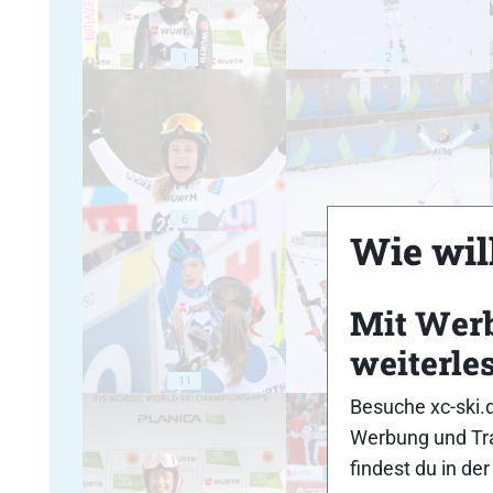
1
2
6
7
Wie will
Mit Wer
weiterle
11
12
Besuche xc-ski.
Werbung und Tra
findest du in de