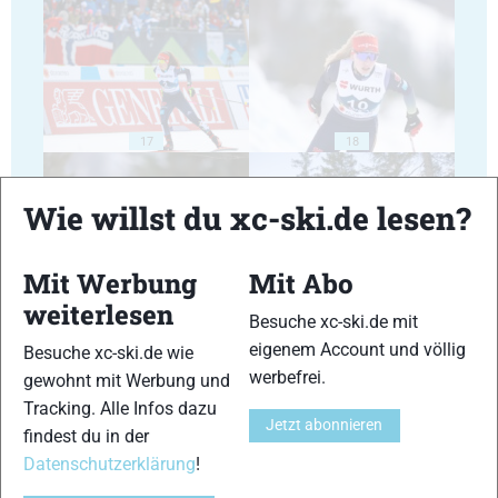
17
18
Wie willst du xc-ski.de lesen?
Mit Werbung
Mit Abo
19
20
weiterlesen
Besuche xc-ski.de mit
eigenem Account und völlig
Besuche xc-ski.de wie
werbefrei.
gewohnt mit Werbung und
Tracking. Alle Infos dazu
Jetzt abonnieren
findest du in der
Datenschutzerklärung
!
21
22