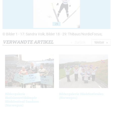
29
© Bilder 1 - 17: Sandra Volk; Bilder 18 - 29: Thibaut/NordicFocus;
VERWANDTE ARTIKEL
Zurück
Weiter
Bildergalerie
Bildergalerie Blinkfestivalen
Biathlonwettkämpfe
(Norwegen)
Blinkfestival Sandnes
(Norwegen)