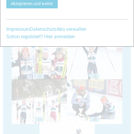
Akzeptieren und weiter
Impressum
Datenschutz
Abo verwalten
23
24
Schon registriert? Hier anmelden
25
26
27
28