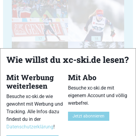
17
18
Wie willst du xc-ski.de lesen?
Mit Werbung
Mit Abo
19
20
weiterlesen
Besuche xc-ski.de mit
eigenem Account und völlig
Besuche xc-ski.de wie
werbefrei.
gewohnt mit Werbung und
Tracking. Alle Infos dazu
Jetzt abonnieren
findest du in der
Datenschutzerklärung
!
21
22