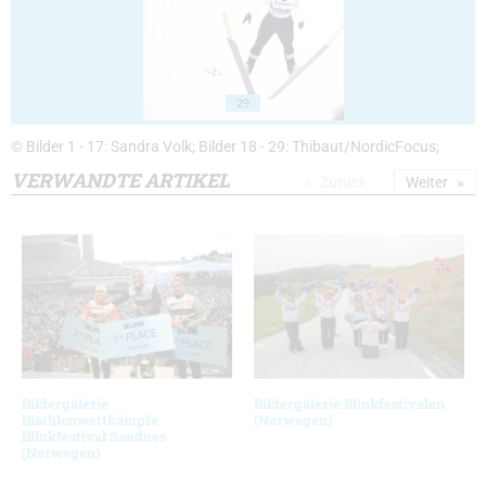
29
© Bilder 1 - 17: Sandra Volk; Bilder 18 - 29: Thibaut/NordicFocus;
VERWANDTE ARTIKEL
Zurück
Weiter
Bildergalerie
Bildergalerie Blinkfestivalen
Biathlonwettkämpfe
(Norwegen)
Blinkfestival Sandnes
(Norwegen)