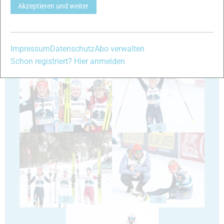
Akzeptieren und weiter
Impressum
Datenschutz
Abo verwalten
23
24
Schon registriert? Hier anmelden
25
26
27
28