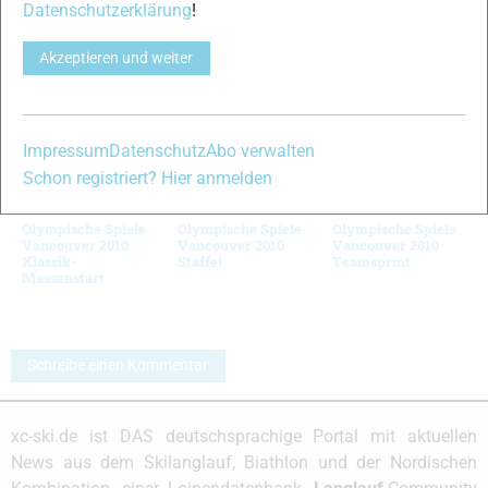
Datenschutzerklärung
!
© Bilder 1 - 10: NordicFocus;
VERWANDTE ARTIKEL
Akzeptieren und weiter
Zurück
Weiter
Impressum
Datenschutz
Abo verwalten
Schon registriert? Hier anmelden
Olympische Spiele
Olympische Spiele
Olympische Spiele
Vancouver 2010
Vancouver 2010
Vancouver 2010
Klassik-
Staffel
Teamsprint
Massenstart
Schreibe einen Kommentar
xc-ski.de ist DAS deutschsprachige Portal mit aktuellen
News aus dem Skilanglauf, Biathlon und der Nordischen