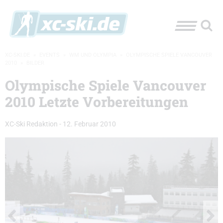
XC-SKI.DE
»
EVENTS
»
WM UND OLYMPIA
»
OLYMPISCHE SPIELE VANCOUVER
2010
»
BILDER
Olympische Spiele Vancouver
2010 Letzte Vorbereitungen
XC-Ski Redaktion
-
12. Februar 2010