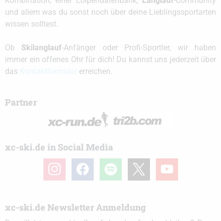
Kombination, einer Loipendatenbank,
Langlauf
-Community
und allem was du sonst noch über deine Lieblingssportarten
wissen solltest.
Ob
Skilanglauf
-Anfänger oder Profi-Sportler, wir haben
immer ein offenes Ohr für dich! Du kannst uns jederzeit über
das
Kontaktformular
erreichen.
Partner
xc-ski.de in Social Media
instagram
facebook
spotify
x
youtube
xc-ski.de Newsletter Anmeldung