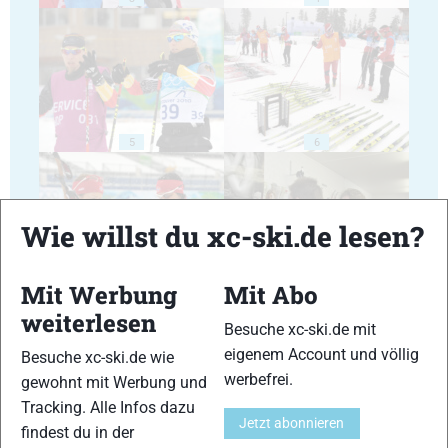
5
6
Wie willst du xc-ski.de lesen?
Mit Werbung
Mit Abo
7
8
weiterlesen
Besuche xc-ski.de mit
eigenem Account und völlig
Besuche xc-ski.de wie
werbefrei.
gewohnt mit Werbung und
Tracking. Alle Infos dazu
Jetzt abonnieren
findest du in der
9
10