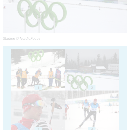
Stadion © NordicFocus
1
2
3
4