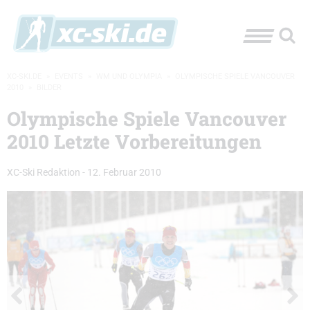
XC-SKI.DE
»
EVENTS
»
WM UND OLYMPIA
»
OLYMPISCHE SPIELE VANCOUVER
2010
»
BILDER
Olympische Spiele Vancouver
2010 Letzte Vorbereitungen
XC-Ski Redaktion
-
12. Februar 2010