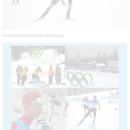
Reichelt/Sommerfeldt © NordicFocus
1
2
3
4