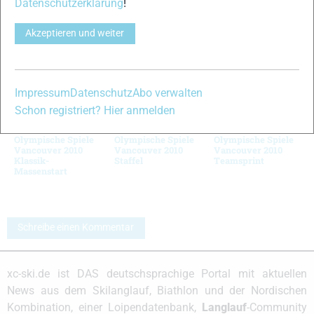
Datenschutzerklärung
!
© Bilder 1 - 10: NordicFocus;
VERWANDTE ARTIKEL
Zurück
Weiter
Akzeptieren und weiter
Impressum
Datenschutz
Abo verwalten
Schon registriert? Hier anmelden
Olympische Spiele
Olympische Spiele
Olympische Spiele
Vancouver 2010
Vancouver 2010
Vancouver 2010
Klassik-
Staffel
Teamsprint
Massenstart
Schreibe einen Kommentar
xc-ski.de ist DAS deutschsprachige Portal mit aktuellen
News aus dem Skilanglauf, Biathlon und der Nordischen
Kombination, einer Loipendatenbank,
Langlauf
-Community