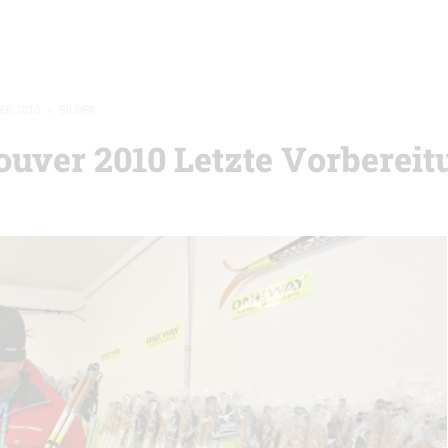
ER 2010
»
BILDER
uver 2010 Letzte Vorberei