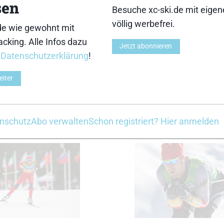
sen
3
4
Besuche xc-ski.de mit eige
völlig werbefrei.
de wie gewohnt mit
cking. Alle Infos dazu
Jetzt abonnieren
r
Datenschutzerklärung
!
eiter
8
9
Z
nschutz
Abo verwalten
Schon registriert? Hier anmelden