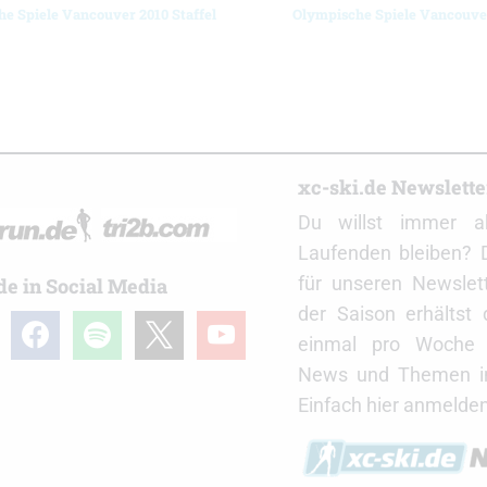
e Spiele Vancouver 2010 Staffel
Olympische Spiele Vancouve
r
xc-ski.de Newslett
Du willst immer a
Laufenden bleiben? 
für unseren Newslet
de in Social Media
der Saison erhältst
gram
facebook
spotify
x
youtube
einmal pro Woche d
News und Themen in
Einfach hier anmelden