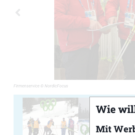
Firmenservice © NordicFocus
Wie will
Mit Wer