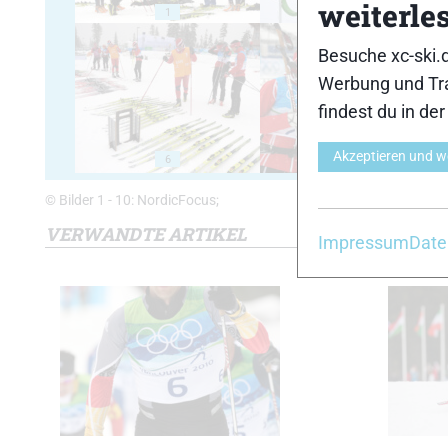
weiterle
1
2
Besuche xc-ski.
Werbung und Tra
findest du in de
Akzeptieren und w
6
7
© Bilder 1 - 10: NordicFocus;
VERWANDTE ARTIKEL
Impressum
Date