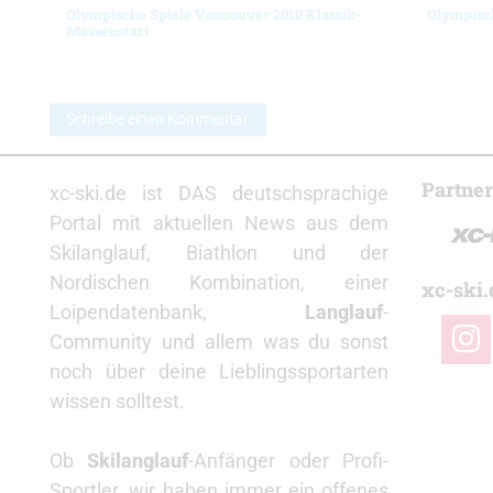
Olympische Spiele Vancouver 2010 Klassik-
Olympisch
Massenstart
Schreibe einen Kommentar
Partne
xc-ski.de ist DAS deutschsprachige
Portal mit aktuellen News aus dem
Skilanglauf, Biathlon und der
Nordischen Kombination, einer
xc-ski.
Loipendatenbank,
Langlauf
-
insta
Community und allem was du sonst
noch über deine Lieblingssportarten
wissen solltest.
Ob
Skilanglauf
-Anfänger oder Profi-
Sportler, wir haben immer ein offenes