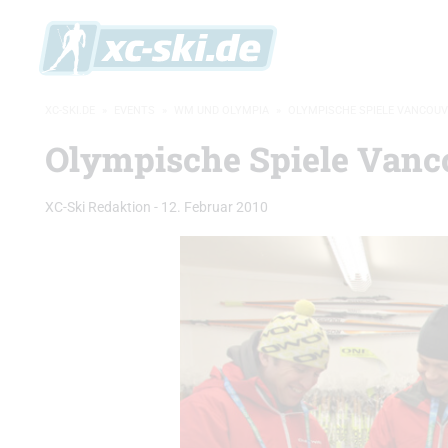
XC-SKI.DE
»
EVENTS
»
WM UND OLYMPIA
»
OLYMPISCHE SPIELE VANCOUV
Olympische Spiele Vanco
XC-Ski Redaktion
-
12. Februar 2010