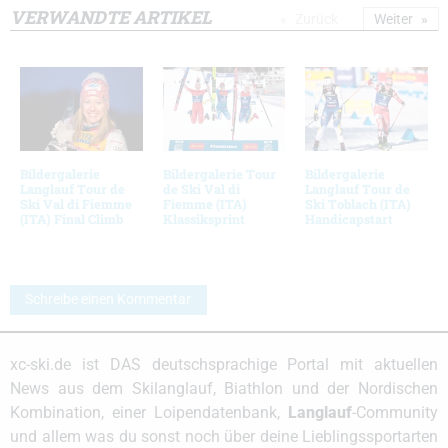
VERWANDTE ARTIKEL
Zurück
Weiter
Bildergalerie
Bildergalerie Tour
Bildergalerie
Langlauf Tour de
de Ski Val di
Langlauf Tour de
Ski Val di Fiemme
Fiemme (ITA)
Ski Toblach (ITA)
(ITA) Final Climb
Klassiksprint
Handicapstart
Schreibe einen Kommentar
xc-ski.de ist DAS deutschsprachige Portal mit aktuellen
News aus dem Skilanglauf, Biathlon und der Nordischen
Kombination, einer Loipendatenbank,
Langlauf
-Community
und allem was du sonst noch über deine Lieblingssportarten