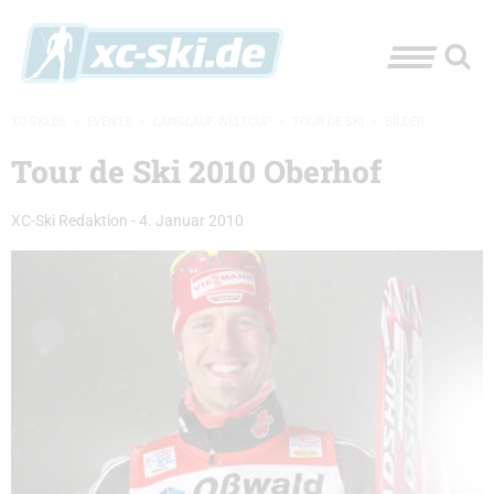
XC-SKI.DE
»
EVENTS
»
LANGLAUF-WELTCUP
»
TOUR DE SKI
»
BILDER
Tour de Ski 2010 Oberhof
XC-Ski Redaktion
-
4. Januar 2010