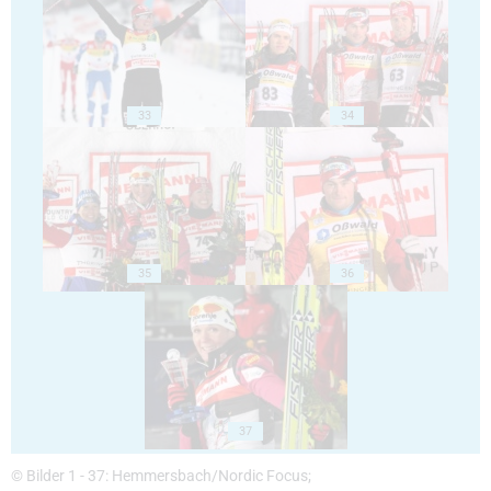
33
34
35
36
37
© Bilder 1 - 37: Hemmersbach/Nordic Focus;