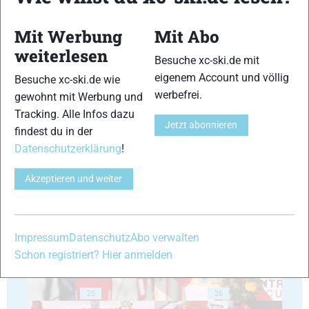
Mit Werbung
Mit Abo
weiterlesen
Besuche xc-ski.de mit
eigenem Account und völlig
Besuche xc-ski.de wie
werbefrei.
21
22
gewohnt mit Werbung und
Tracking. Alle Infos dazu
Jetzt abonnieren
findest du in der
Datenschutzerklärung
!
Akzeptieren und weiter
23
24
Impressum
Datenschutz
Abo verwalten
Schon registriert? Hier anmelden
25
26