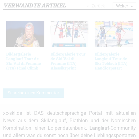
VERWANDTE ARTIKEL
Zurück
Weiter
Bildergalerie
Bildergalerie Tour
Bildergalerie
Langlauf Tour de
de Ski Val di
Langlauf Tour de
Ski Val di Fiemme
Fiemme (ITA)
Ski Toblach (ITA)
(ITA) Final Climb
Klassiksprint
Handicapstart
Schreibe einen Kommentar
xc-ski.de ist DAS deutschsprachige Portal mit aktuellen
News aus dem Skilanglauf, Biathlon und der Nordischen
Kombination, einer Loipendatenbank,
Langlauf
-Community
und allem was du sonst noch über deine Lieblingssportarten