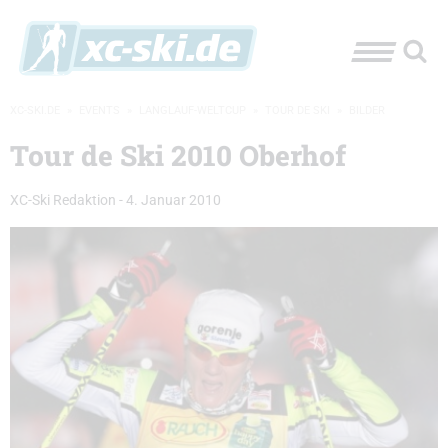
XC-SKI.DE
»
EVENTS
»
LANGLAUF-WELTCUP
»
TOUR DE SKI
»
BILDER
Tour de Ski 2010 Oberhof
XC-Ski Redaktion
-
4. Januar 2010