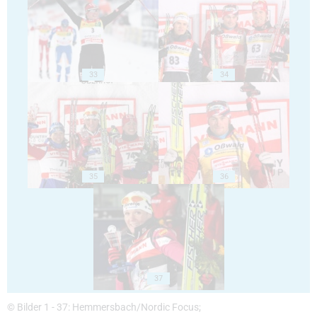
33
34
35
36
37
© Bilder 1 - 37: Hemmersbach/Nordic Focus;