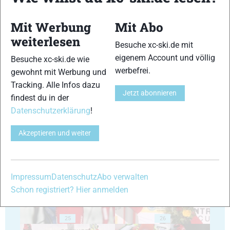
Mit Werbung
Mit Abo
weiterlesen
Besuche xc-ski.de mit
eigenem Account und völlig
Besuche xc-ski.de wie
werbefrei.
21
22
gewohnt mit Werbung und
Tracking. Alle Infos dazu
Jetzt abonnieren
findest du in der
Datenschutzerklärung
!
Akzeptieren und weiter
23
24
Impressum
Datenschutz
Abo verwalten
Schon registriert? Hier anmelden
25
26