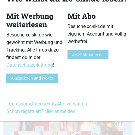
Mit Werbung
Mit Abo
weiterlesen
Besuche xc-ski.de mit
eigenem Account und völlig
Besuche xc-ski.de wie
werbefrei.
21
22
gewohnt mit Werbung und
Tracking. Alle Infos dazu
Jetzt abonnieren
findest du in der
Datenschutzerklärung
!
Akzeptieren und weiter
23
24
Impressum
Datenschutz
Abo verwalten
Schon registriert? Hier anmelden
25
26