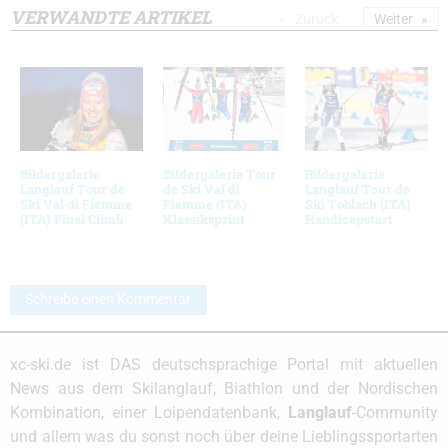
VERWANDTE ARTIKEL
Zurück
Weiter
Bildergalerie
Bildergalerie Tour
Bildergalerie
Langlauf Tour de
de Ski Val di
Langlauf Tour de
Ski Val di Fiemme
Fiemme (ITA)
Ski Toblach (ITA)
(ITA) Final Climb
Klassiksprint
Handicapstart
Schreibe einen Kommentar
xc-ski.de ist DAS deutschsprachige Portal mit aktuellen
News aus dem Skilanglauf, Biathlon und der Nordischen
Kombination, einer Loipendatenbank,
Langlauf
-Community
und allem was du sonst noch über deine Lieblingssportarten