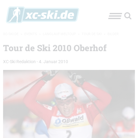
XC-SKI.DE
»
EVENTS
»
LANGLAUF-WELTCUP
»
TOUR DE SKI
»
BILDER
Tour de Ski 2010 Oberhof
XC-Ski Redaktion
-
4. Januar 2010