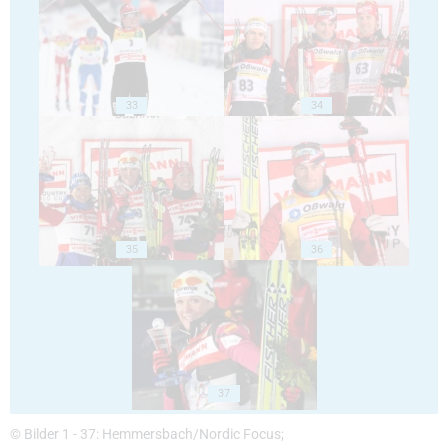
33
34
35
36
37
© Bilder 1 - 37: Hemmersbach/Nordic Focus;