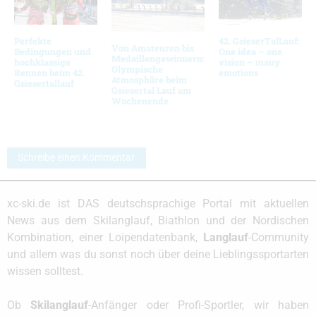
Perfekte
42. GsieserTalLauf:
Von Amateuren bis
Bedingungen und
One idea – one
Medaillengewinnern:
hochklassige
vision – many
Olympische
Rennen beim 42.
emotions
Atmosphäre beim
Gsiesertallauf
Gsiesertal Lauf am
Wochenende
Schreibe einen Kommentar
xc-ski.de ist DAS deutschsprachige Portal mit aktuellen
News aus dem Skilanglauf, Biathlon und der Nordischen
Kombination, einer Loipendatenbank,
Langlauf
-Community
und allem was du sonst noch über deine Lieblingssportarten
wissen solltest.
Ob
Skilanglauf
-Anfänger oder Profi-Sportler, wir haben