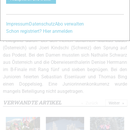
Nachtsprint gemacht. Am Eingang zum Gsieser Tal wurde
aber nicht nur um den Sieg, sondern auch um Punkte für den
Continental Cup gesprintet. Am Ende setzten sich Laurien
Impressum
Datenschutz
Abo verwalten
van der Graaff aus der Schweiz und der eigentlich noch in
Schon registriert? Hier anmelden
der Juniorenklasse startberechtigte Italiener Federico
Pellegrino durch. Bei den Herren schafften Markus Bader
(Österreich) und Joeri Kindschi (Schweiz) den Sprung auf
das Podest. Bei den Damen mussten sich Nathalie Schwarz
aus Österreich und die Oberwiesenthalerin Denise Herrmann
im B-Finale mit Rang fünf und sieben begnügen. Bei den
Junioren feierten Sebastian Eisenlauer und Thomas Bing
einen Doppelsieg. Eine Juniorinnenkonkurrenz wurde
mangels Beteiligung nicht ausgetragen.
VERWANDTE ARTIKEL
Zurück
Weiter