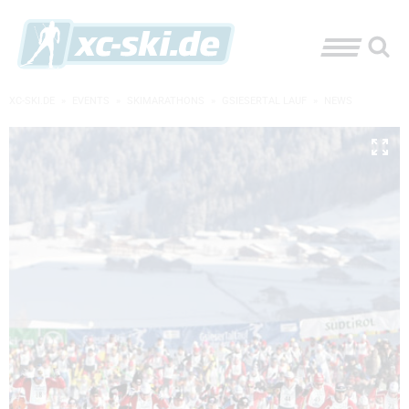
XC-SKI.DE
»
EVENTS
»
SKIMARATHONS
»
GSIESERTAL LAUF
»
NEWS