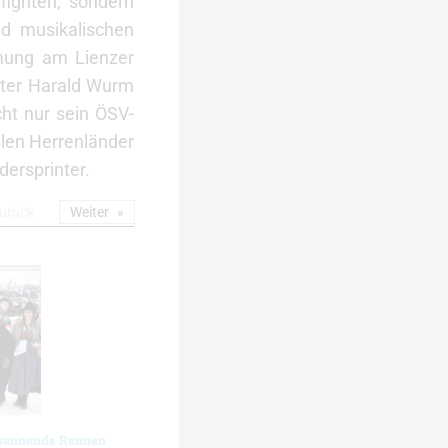
fighten, sondern
nd musikalischen
mung am Lienzer
inter Harald Wurm
cht nur sein ÖSV-
llen Herrenländer
dersprinter.
urück
Weiter
spannende Rennen