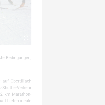
kte Bedingungen,
auf Obertilliach
s-Shuttle-Verkehr
 42 km Marathon-
aft bieten ideale