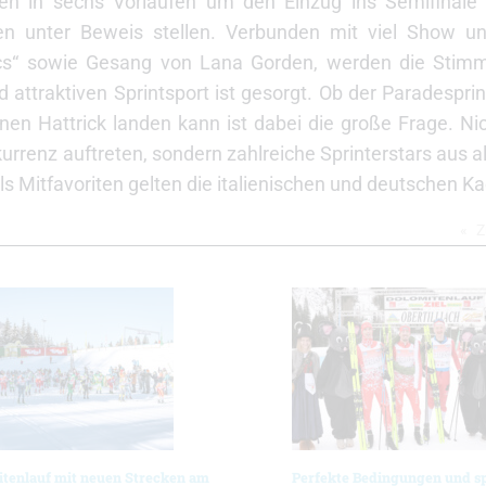
en in sechs Vorläufen um den Einzug ins Semifinale 
ten unter Beweis stellen. Verbunden mit viel Show u
cs“ sowie Gesang von Lana Gorden, werden die Stim
d attraktiven Sprintsport ist gesorgt. Ob der Paradespr
nen Hattrick landen kann ist dabei die große Frage. Ni
urrenz auftreten, sondern zahlreiche Sprinterstars aus a
s Mitfavoriten gelten die italienischen und deutschen Ka
Z
itenlauf mit neuen Strecken am
Perfekte Bedingungen und 