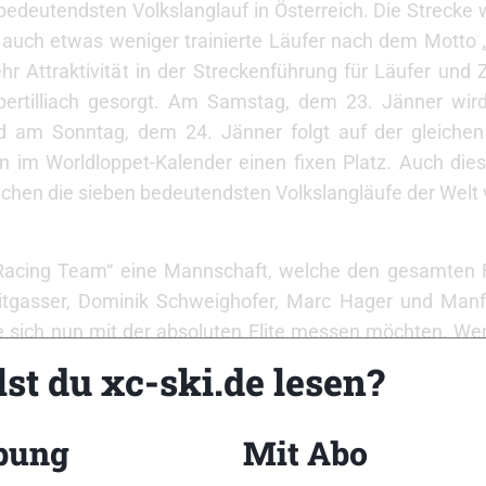
edeutendsten Volkslanglauf in Österreich. Die Strecke 
 auch etwas weniger trainierte Läufer nach dem Motto 
r Attraktivität in der Streckenführung für Läufer und 
bertilliach gesorgt. Am Samstag, dem 23. Jänner wir
 am Sonntag, dem 24. Jänner folgt auf der gleichen
n im Worldloppet-Kalender einen fixen Platz. Auch die
hen die sieben bedeutendsten Volkslangläufe der Welt v
ic Racing Team“ eine Mannschaft, welche den gesamten
eitgasser, Dominik Schweighofer, Marc Hager und Manf
e sich nun mit der absoluten Elite messen möchten. We
er), Jenny Hansson (Fis-Marathoncup-Sieger 2009) un
st du xc-ski.de lesen?
 alle mit großem Willen zum Siegen nach Osttirol kom
ll, ebenfalls aus Schweden, wird ein weiterer Vasalaufsi
bung
Mit Abo
ienische Nationalmannschaft mit Marco Cattaneo, Brun
itenlauf-Sieg ein Wörtchen mitreden. Aus Deutschland