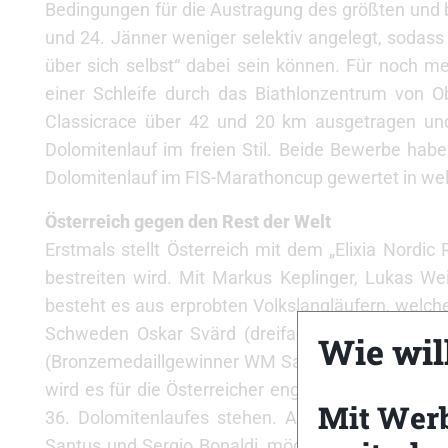
Bedingungen für die Austragung des größten und b
und 24. Jänner weniger selektiv angelegt, sodass
über sich selbst“ dabei sein können. Für noch meh
einer Schleife durch das Biathlonzentrum von O
Classicrace über 42 und 20 km ausgetragen und
Dolomitenlauf im freien Stil. Beide Bewerbe habe
Dolomitenlauf im FIS-Marathoncup gewertet in welc
Österreich gegen den Rest der Welt
Erstmals stellt Österreich mit dem „Elixia Nord
bestreiten wird. Mit Markus Keplinger, Lukas W
besteht es aus erprobten Volkslangläufern, welch
Schweden Oskar Svärd (dreifacher Vasalaufsieg
Wie will
(Bronzemedaillgewinner WM Sapporo 2007), welche
wird es für die Österreicher eng. Mit Daniel Tyne
Mit Wer
36. Dolomitenlaufes stehen. Aber auch die ital
Santus und Sergio Bonaldi, möchte um den Dolom