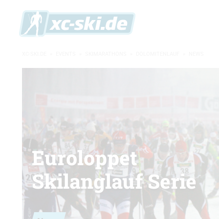
XC-SKI.DE
»
EVENTS
»
SKIMARATHONS
»
DOLOMITENLAUF
»
NEWS
Euroloppet
Skilanglauf Serie