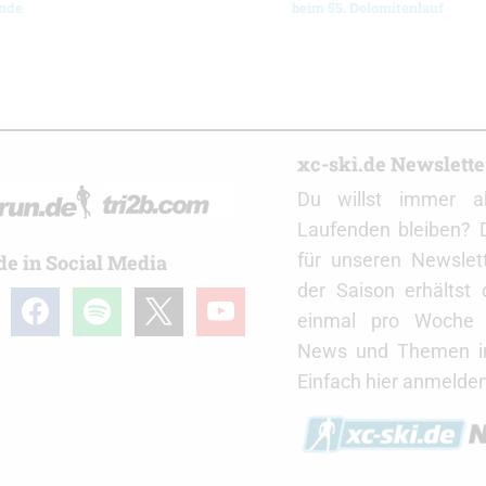
nde
beim 55. Dolomitenlauf
r
xc-ski.de Newslett
Du willst immer a
Laufenden bleiben? 
für unseren Newslet
de in Social Media
der Saison erhältst
gram
facebook
spotify
x
youtube
einmal pro Woche d
News und Themen in
Einfach hier anmelden