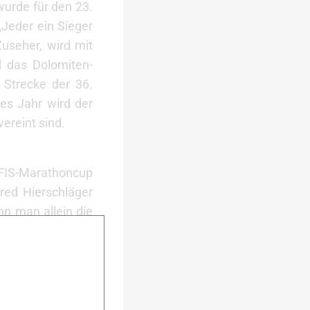
wurde für den 23.
„Jeder ein Sieger
Zuseher, wird mit
d das Dolomiten-
 Strecke der 36.
ses Jahr wird der
ereint sind.
 FIS-Marathoncup
red Hierschläger
nn man allein die
d Martin Larsson
men, betrachtet,
eger am Start des
o Carrara, Fabio
 hat sich Thomas