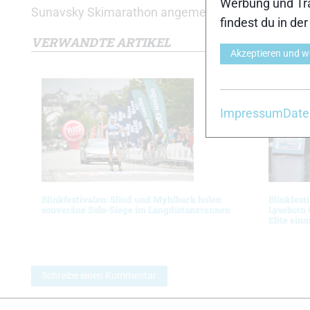
Werbung und Tra
Sunavsky Skimarathon angemeldet. Eine Nachmeldun
findest du in de
VERWANDTE ARTIKEL
Akzeptieren und w
Impressum
Date
Blinkfestivalen: Slind und Myhlback holen
Blinkfest
souveräne Solo-Siege im Langdistanzrennen
Lysebotn 
Elite ein
Schreibe einen Kommentar