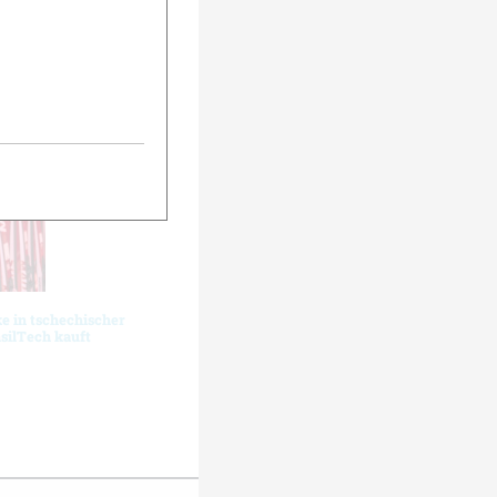
g möglich.
urück
Weiter
 in tschechischer
silTech kauft