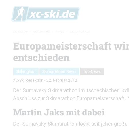
XC-SKI.DE
»
AKTUELLES
»
NEWS
»
SKILANGLAUF
Europameisterschaft w
entschieden
Skilanglauf
Skimarathon News
Top-News
XC-Ski Redaktion
-
22. Februar 2012
Der Sumavsky Skimarathon im tschechischen Kv
Abschluss zur Skimarathon Europameisterschaft. M
Martin Jaks mit dabei
Der Sumavsky Skimarathon lockt seit jeher große