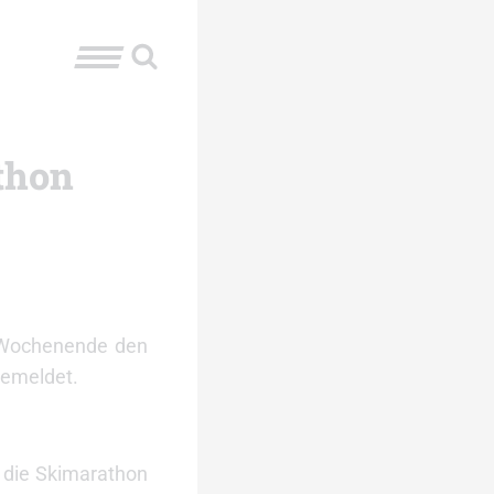
thon
 Wochenende den
gemeldet.
 die Skimarathon