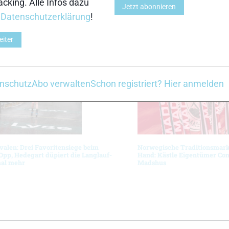
cking. Alle Infos dazu
Jetzt abonnieren
g ist vor Ort in Kvilda noch bis zum jeweiligen Rennta
r
Datenschutzerklärung
!
Z
eiter
nschutz
Abo verwalten
Schon registriert? Hier anmelden
ivalen: Drei Favoritensiege beim
Norwegische Traditionsmarke
Opp, Hedegart düpiert die Langlauf-
Hand: Kästle Eigentümer Con
mal mehr
Madshus