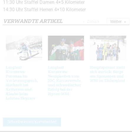
11:30 Uhr Staffel Damen 4×5 Kilometer
14:30 Uhr Staffel Herren 4×10 Kilometer
VERWANDTE ARTIKEL
Zurück
Weiter
Langlauf
Langlauf
Hauptsponsor zieht
Kurznews:
Kurznews:
sich zurück: Sorge
Poromaa im
Neuigkeiten vom
um Sponsoren und
Verletzungspech,
IOC, Karriereende
WM im Skilanglauf
Hochzeit bei
und schwedischer
Ketterson und
Erfolg bei der
Klaebo beim
Hyrox-WM
Lofoten Skyrace
Schreibe einen Kommentar