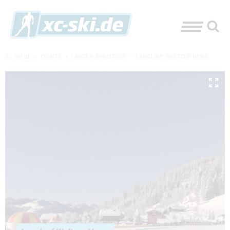
XC-SKI.DE
»
EVENTS
»
LANGLAUF-WELTCUP
»
LANGLAUF WELTCUP NEWS