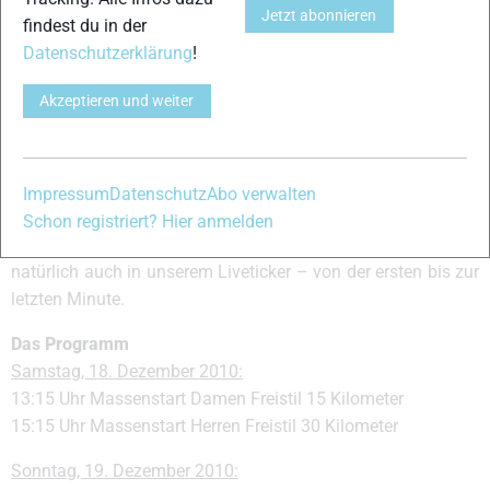
Jetzt abonnieren
ARD Massenstarts und Staffeln erst am späteren
findest du in der
Nachmittag in Zusammenfassungen mit Interviews zeigt.
Datenschutzerklärung
!
Wenn die Rennen um 13:15 Uhr und 15:15 Uhr
Akzeptieren und weiter
beziehungsweise um 11:30 Uhr und 14:30 Uhr am Sonntag
gestartet werden, ist lediglich der Langlauf-Channel im
Eurosport-Player
jeweils von Beginn an live dabei. Eurosport
oder Eurosport 2 teilen die Übertragung der Rennen unter
Impressum
Datenschutz
Abo verwalten
sich auf und steigen meist etwas verspätet in die
Schon registriert? Hier anmelden
Liveübertragung ein. Wie immer bestens informiert seid ihr
natürlich auch in unserem Liveticker – von der ersten bis zur
letzten Minute.
Das Programm
Samstag, 18. Dezember 2010:
13:15 Uhr Massenstart Damen Freistil 15 Kilometer
15:15 Uhr Massenstart Herren Freistil 30 Kilometer
Sonntag, 19. Dezember 2010: