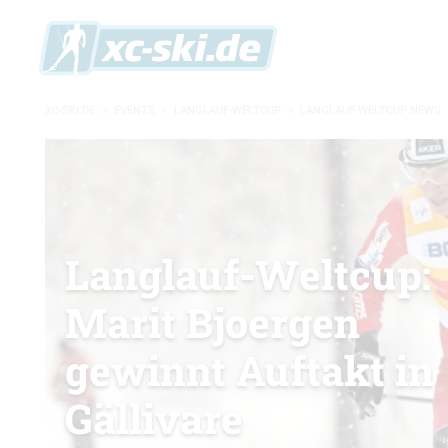
XC-SKI.DE
»
EVENTS
»
LANGLAUF-WELTCUP
»
LANGLAUF WELTCUP NEWS
Langlauf-Weltcup:
Marit Bjoergen
gewinnt Auftakt in
Gällivare