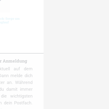
ück: Sorge um
nglauf
er Anmeldung
ktuell auf dem
Dann melde dich
ter an. Während
 du damit immer
ie wichtigsten
 dein Postfach.