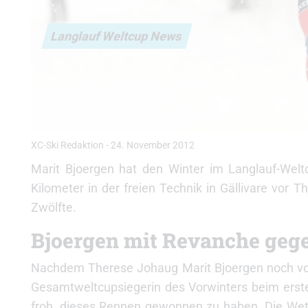
Langlauf Weltcup News
XC-Ski Redaktion
-
24. November 2012
Marit Bjoergen hat den Winter im Langlauf-Wel
Kilometer in der freien Technik in Gällivare vor
Zwölfte.
Bjoergen mit Revanche geg
Nachdem Therese Johaug Marit Bjoergen noch vor 
Gesamtweltcupsiegerin des Vorwinters beim erste
froh, dieses Rennen gewonnen zu haben. Die We