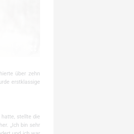
hierte über zehn
urde erstklassige
tte, stellte die
r. „Ich bin sehr
dert und ich war