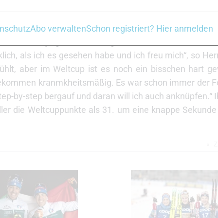
as Rennen zunächst sehr kontrolliert an und konnte sich 
chieben. „Ich bin sehr zufrieden und hätte das nicht g
nnens gemerkt, dass ich sehr gleichmäßig durchkomme
nschutz
Abo verwalten
Schon registriert? Hier anmelden
. Ich bin ja gleich als 20. gestartet und im Ziel muss
klich, als ich es gesehen habe und ich freu mich“, so He
hlt, aber im Weltcup ist es noch ein bisschen hart g
chgekommen kranmkheitsmäßig. Es war schon immer der F
tep-by-step bergauf und daran will ich auch anknüpfen.“ 
ller die Weltcuppunkte als 31. um eine knappe Sekunde 
Z