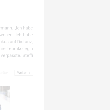
im Laufe der zehn
edacht, das es so
 und ich am Ende
te ich dann noch
rrmann. „Ich habe
ewesen. Ich habe
okus auf Distanz,
Ihre Teamkollegin
verpasste. Steffi
urück
Weiter