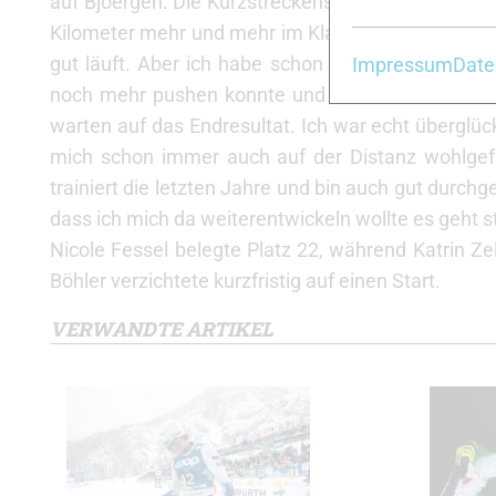
auf Bjoergen. Die Kurzstreckenspezialistin ging d
Kilometer mehr und mehr im Klassement nach vorn s
gut läuft. Aber ich habe schon während des Re
Impressum
Date
noch mehr pushen konnte und mehr Reserven hatte
warten auf das Endresultat. Ich war echt überglüc
mich schon immer auch auf der Distanz wohlgefü
trainiert die letzten Jahre und bin auch gut dur
dass ich mich da weiterentwickeln wollte es geht s
Nicole Fessel belegte Platz 22, während Katrin Ze
Böhler verzichtete kurzfristig auf einen Start.
VERWANDTE ARTIKEL