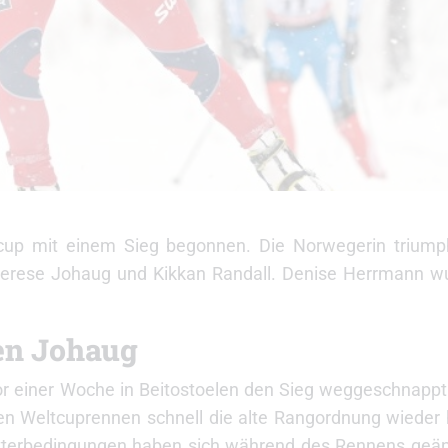
tcup mit einem Sieg begonnen. Die Norwegerin triump
 Therese Johaug und Kikkan Randall. Denise Herrmann w
en Johaug
einer Woche in Beitostoelen den Sieg weggeschnappt ha
n Weltcuprennen schnell die alte Rangordnung wieder he
tterbedingungen haben sich während des Rennens geän