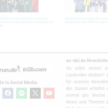
 Kurznews: Neuigkeiten vom IOC,
Hauptsponsor zieht sich zur
nde und schwedischer Erfolg bei der
Sponsoren und WM im Skila
WM
r
xc-ski.de Newslett
Du willst immer a
Laufenden bleiben? 
für unseren Newslet
de in Social Media
der Saison erhältst
gram
facebook
spotify
x
youtube
einmal pro Woche d
News und Themen in