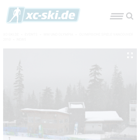
XC-SKI.DE
»
EVENTS
»
WM UND OLYMPIA
»
OLYMPISCHE SPIELE VANCOUVER
2010
»
NEWS