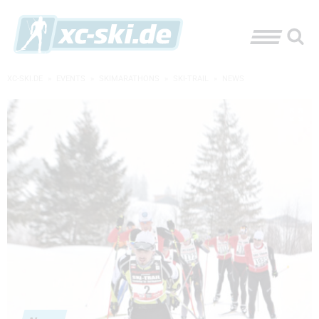
XC-SKI.DE
»
EVENTS
»
SKIMARATHONS
»
SKI-TRAIL
»
NEWS