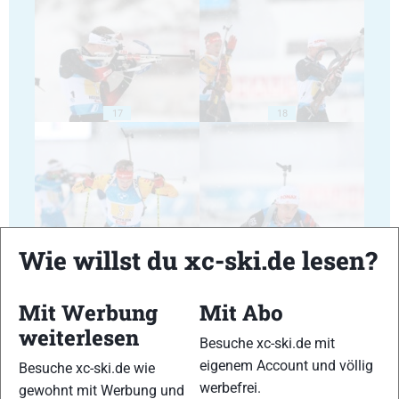
17
18
19
20
Wie willst du xc-ski.de lesen?
Mit Werbung
Mit Abo
weiterlesen
Besuche xc-ski.de mit
eigenem Account und völlig
Besuche xc-ski.de wie
21
22
werbefrei.
gewohnt mit Werbung und