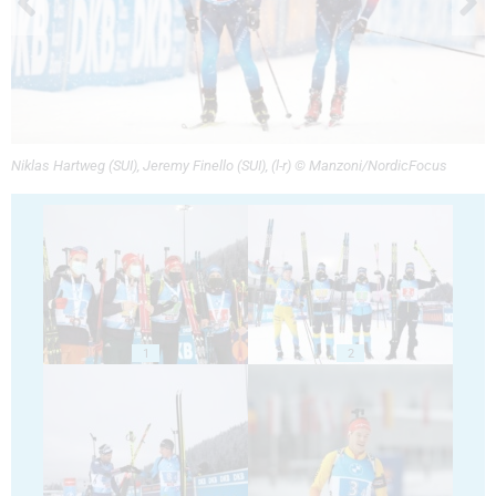
Niklas Hartweg (SUI), Jeremy Finello (SUI), (l-r) © Manzoni/NordicFocus
1
2