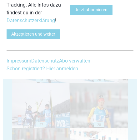
Tracking. Alle Infos dazu
Jetzt abonnieren
findest du in der
Datenschutzerklärung
!
Akzeptieren und weiter
23
24
Impressum
Datenschutz
Abo verwalten
Schon registriert? Hier anmelden
25
26
27
28