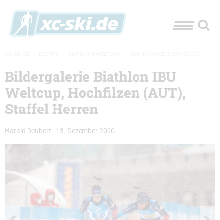
XC-SKI.DE
»
EVENTS
»
BIATHLON-WELTCUP
»
BIATHLON WELTCUP BILDER
Bildergalerie Biathlon IBU
Weltcup, Hochfilzen (AUT),
Staffel Herren
Harald Deubert
-
13. Dezember 2020