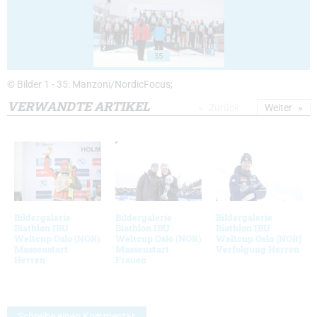
35
© Bilder 1 - 35: Manzoni/NordicFocus;
VERWANDTE ARTIKEL
Zurück
Weiter
Bildergalerie
Bildergalerie
Bildergalerie
Biathlon IBU
Biathlon IBU
Biathlon IBU
Weltcup Oslo (NOR)
Weltcup Oslo (NOR)
Weltcup Oslo (NOR)
Massenstart
Massenstart
Verfolgung Herren
Herren
Frauen
Schreibe einen Kommentar