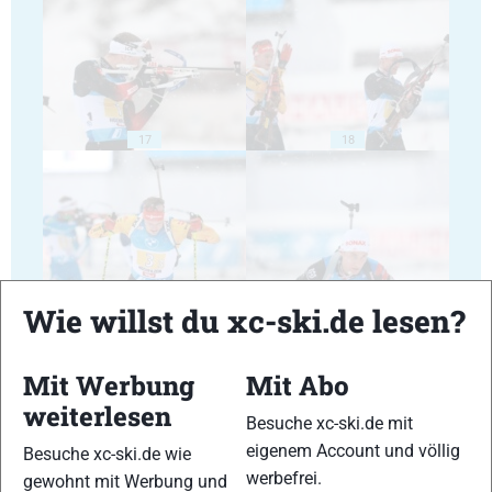
17
18
19
20
Wie willst du xc-ski.de lesen?
Mit Werbung
Mit Abo
weiterlesen
Besuche xc-ski.de mit
eigenem Account und völlig
Besuche xc-ski.de wie
21
22
werbefrei.
gewohnt mit Werbung und