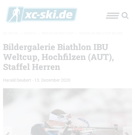
XC-SKI.DE
»
EVENTS
»
BIATHLON-WELTCUP
»
BIATHLON WELTCUP BILDER
Bildergalerie Biathlon IBU
Weltcup, Hochfilzen (AUT),
Staffel Herren
Harald Deubert
-
13. Dezember 2020