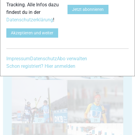
Tracking. Alle Infos dazu
Jetzt abonnieren
findest du in der
Datenschutzerklärung
!
Akzeptieren und weiter
23
24
Impressum
Datenschutz
Abo verwalten
Schon registriert? Hier anmelden
25
26
27
28