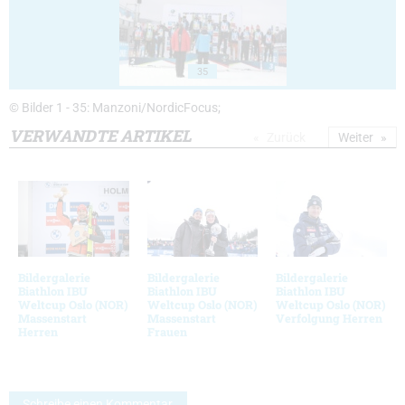
35
© Bilder 1 - 35: Manzoni/NordicFocus;
VERWANDTE ARTIKEL
Zurück
Weiter
Bildergalerie
Bildergalerie
Bildergalerie
Biathlon IBU
Biathlon IBU
Biathlon IBU
Weltcup Oslo (NOR)
Weltcup Oslo (NOR)
Weltcup Oslo (NOR)
Massenstart
Massenstart
Verfolgung Herren
Herren
Frauen
Schreibe einen Kommentar